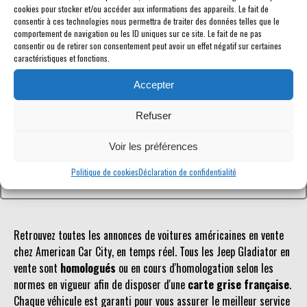
cookies pour stocker et/ou accéder aux informations des appareils. Le fait de
consentir à ces technologies nous permettra de traiter des données telles que le
comportement de navigation ou les ID uniques sur ce site. Le fait de ne pas
consentir ou de retirer son consentement peut avoir un effet négatif sur certaines
caractéristiques et fonctions.
Référence inconnue
Accepter
Le véhicule recherché n'est pas ou plus référencé.
Refuser
Retourner à la liste des véhicules en stock
Voir les préférences
Politique de cookies
Déclaration de confidentialité
Retrouvez toutes les annonces de voitures américaines en vente
chez American Car City, en temps réel. Tous les Jeep Gladiator en
vente sont
homologués
ou en cours d'homologation selon les
normes en vigueur afin de disposer d'une
carte grise française
.
Chaque véhicule est garanti pour vous assurer le meilleur service