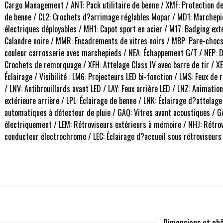
Cargo Management / ANT: Pack utilitaire de benne / XMF: Protection d
de benne / CL2: Crochets d?arrimage réglables Mopar / MD1: Marchepi
électriques déployables / MH1: Capot sport en acier / M17: Badging ext
Calandre noire / MMR: Encadrements de vitres noirs / MBP: Pare-chocs
couleur carrosserie avec marchepieds / NEA: Échappement G/T / NEP: 
Crochets de remorquage / XFH: Attelage Class IV avec barre de tir / XE
Éclairage / Visibilité : LM6: Projecteurs LED bi-fonction / LMS: Feux 
/ LNV: Antibrouillards avant LED / LAY: Feux arrière LED / LNZ: Animati
extérieure arrière / LPL: Éclairage de benne / LNK: Éclairage d?attelage
automatiques à détecteur de pluie / GAQ: Vitres avant acoustiques / GAD
électriquement / LEM: Rétroviseurs extérieurs à mémoire / NHJ: Rétrov
conducteur électrochrome / LEC: Éclairage d?accueil sous rétroviseurs
Dimensions et châ