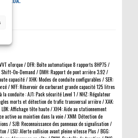
IL / LOA.
s
 VVT eTorque / DFR: Boîte automatique 8 rapports 8HP75 /
ue Shift-On-Demand / DMH: Rapport de pont arrière 3.92 /
haute capacité / XHK: Modes de conduite configurables / SER:
é / NFF: Réservoir de carburant grande capacité 125 litres
 la conduite : AJ1: Pack sécurité Level 1 / NHZ: Régulateur
gles morts et détection de trafic transversal arrière / XAK:
LBK: Affichage tête haute / XH4: Aide au stationnement
e active au maintien dans la voie / XNM: Détection de
ions / SJB: Reconnaissance des panneaux de signalisation /
n / LSU: Alerte collision avant pleine vitesse Plus / BGG: