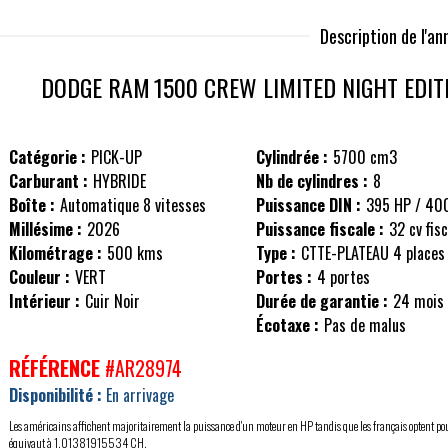
Description de l'a
DODGE RAM
1500 CREW LIMITED NIGHT EDIT
Catégorie :
PICK-UP
Cylindrée :
5700 cm3
Carburant :
HYBRIDE
Nb de cylindres :
8
Boîte :
Automatique 8 vitesses
Puissance DIN :
395 HP / 40
Millésime :
2026
Puissance fiscale :
32 cv fis
Kilométrage :
500 kms
Type :
CTTE-PLATEAU 4 places
Couleur :
VERT
Portes :
4 portes
Intérieur :
Cuir Noir
Durée de garantie :
24 mois
Écotaxe :
Pas de malus
RÉFÉRENCE
#AR28974
Disponibilité :
En arrivage
Les américains affichent majoritairement la puissance d'un moteur en HP tandis que les français optent po
équivaut à 1,01381915534 CH.