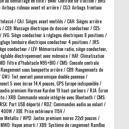
ide au démarrage en côte / BNM: Contrôle de traction / BNS:
 Airbags rideaux avant et arrière / CG3: Airbags frontaux
telassé / CAJ: Sièges avant ventilés / CAH: Sièges arrière
ts / CE9: Massage électrique du dossier conducteur / CE5:
/ JVG: Siège conducteur à réglages électriques 8 positions /
églage lombaire électrique conducteur 4 positions / JRS:
ège conducteur / LEV: Mémorisation radio, siège conducteur,
réglable électriquement avec mémoire / HAF: Climatisation
JMD: Filtre d?habitacle N95+BIO / CM5: Console centrale
UE: Rangement sous banquette arrière / CB9: Rangements de
 / GWJ: Toit ouvrant panoramique double panneau /
nnect 5 avec écran 14,4 pouces, GPS Europe indisponible /
e audio premium Harman Kardon 19 haut-parleurs / RJA: Écran
Auto / XRB: Commande vocale intégrée avec Bluetooth / CMS:
 RSX: Port USB déporté / RDZ: Commandes audio au volant /
ur 400W / XBE: Prise extérieure 115V /
reen Metallic / WPD: Jantes premium noires 22x9 pouces /
/ MWD: Hayon amorti / XB9: Système de rangement RamBox