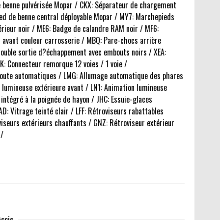
e benne pulvérisée Mopar / CKX: Séparateur de chargement
ed de benne central déployable Mopar / MY7: Marchepieds
érieur noir / ME6: Badge de calandre RAM noir / MF6:
 avant couleur carrosserie / MBQ: Pare-chocs arrière
Double sortie d?échappement avec embouts noirs / XEA:
K: Connecteur remorque 12 voies / 1 voie /
de route automatiques / LMG: Allumage automatique des phares
on lumineuse extérieure avant / LN1: Animation lumineuse
 intégré à la poignée de hayon / JHC: Essuie-glaces
: Vitrage teinté clair / LFF: Rétroviseurs rabattables
iseurs extérieurs chauffants / GNZ: Rétroviseur extérieur
 /
ssis