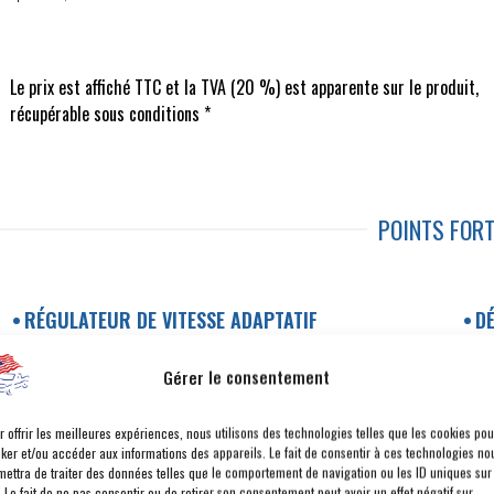
Le prix est affiché TTC et la TVA (20 %) est apparente sur le produit,
récupérable sous conditions *
POINTS FOR
RÉGULATEUR DE VITESSE ADAPTATIF
DÉ
APPLE CARPLAY ET ANDROID AUTO SANS FIL
A
Gérer le consentement
HAYON MULTIFONCTION
T
NIGHT PACKAGE
C
r offrir les meilleures expériences, nous utilisons des technologies telles que les cookies pou
cker et/ou accéder aux informations des appareils. Le fait de consentir à ces technologies no
DOUBLE TOIT OUVRANT PANORAMIQUE
V
mettra de traiter des données telles que le comportement de navigation ou les ID uniques sur
. Le fait de ne pas consentir ou de retirer son consentement peut avoir un effet négatif sur