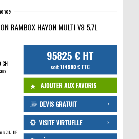
nnonce
ION RAMBOX HAYON MULTI V8 5,7L
95825 € HT
0 CH
soit 114990 € TTC
caux
AJOUTER AUX FAVORIS
DEVIS GRATUIT
VISITE VIRTUELLE
ur le CH. 1 HP