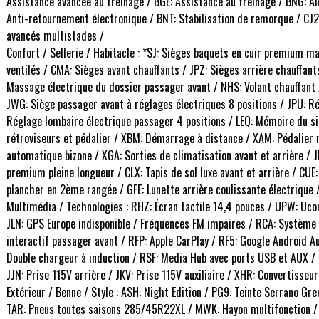
Assistance avancée au freinage / BGE: Assistance au freinage / BNG: A
Anti-retournement électronique / BNT: Stabilisation de remorque / CJ2:
avancés multistades /
Confort / Sellerie / Habitacle : *SJ: Sièges baquets en cuir premium ma
ventilés / CMA: Sièges avant chauffants / JPZ: Sièges arrière chauffan
Massage électrique du dossier passager avant / NHS: Volant chauffant 
JWG: Siège passager avant à réglages électriques 8 positions / JPU: R
Réglage lombaire électrique passager 4 positions / LEQ: Mémoire du si
rétroviseurs et pédalier / XBM: Démarrage à distance / XAM: Pédalier 
automatique bizone / XGA: Sorties de climatisation avant et arrière / 
premium pleine longueur / CLX: Tapis de sol luxe avant et arrière / C
plancher en 2ème rangée / GFE: Lunette arrière coulissante électrique
Multimédia / Technologies : RHZ: Écran tactile 14,4 pouces / UPW: Uco
JLN: GPS Europe indisponible / Fréquences FM impaires / RCA: Systèm
interactif passager avant / RFP: Apple CarPlay / RF5: Google Android 
Double chargeur à induction / RSF: Media Hub avec ports USB et AUX /
JJN: Prise 115V arrière / JKV: Prise 115V auxiliaire / XHR: Convertisse
Extérieur / Benne / Style : ASH: Night Edition / PG9: Teinte Serrano G
TAR: Pneus toutes saisons 285/45R22XL / MWK: Hayon multifonction 