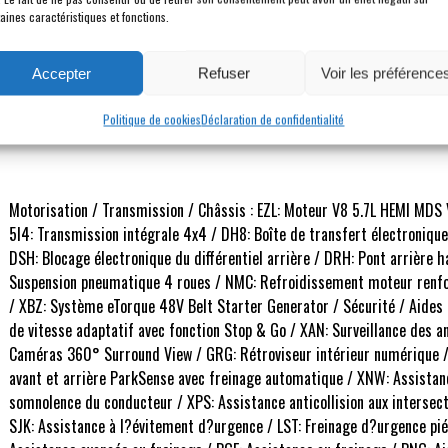
PAS DE TVS *
BA
aines caractéristiques et fonctions.
Accepter
Refuser
Voir les préférence
Description
Politique de cookies
Déclaration de confidentialité
Motorisation / Transmission / Châssis : EZL: Moteur V8 5.7L HEMI MDS
5I4: Transmission intégrale 4x4 / DH8: Boîte de transfert électroniq
DSH: Blocage électronique du différentiel arrière / DRH: Pont arrière 
Suspension pneumatique 4 roues / NMC: Refroidissement moteur renforc
/ XBZ: Système eTorque 48V Belt Starter Generator / Sécurité / Aides à
de vitesse adaptatif avec fonction Stop & Go / XAN: Surveillance des an
Caméras 360° Surround View / GRG: Rétroviseur intérieur numérique / 
avant et arrière ParkSense avec freinage automatique / XNW: Assistanc
somnolence du conducteur / XPS: Assistance anticollision aux intersect
SJK: Assistance à l?évitement d?urgence / LST: Freinage d?urgence piéto