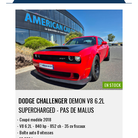
EN STOCK
DODGE CHALLENGER
DEMON V8 6.2L
DO
SUPERCHARGED - PAS DE MALUS
Wi
Coupé modèle 2018
Co
V8 6.2L - 840 hp - 852 ch - 35 cv fiscaux
V8 
Boîte auto 8 vitesses
Boî