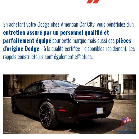
En achetant votre Dodge chez American Car City, vous bénéficiez d'un
entretien assuré par un personnel qualifié et
parfaitement équipé
pour cette marque mais aussi des
pièces
d'origine Dodge
- à la qualité certifiée - disponibles rapidement. Les
rappels constructeurs sont également effectués.