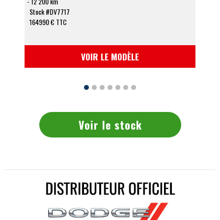
12 200 km
36
Stock #DV7717
Sto
164990 € TTC
VOIR LE MODÈLE
Voir le stock