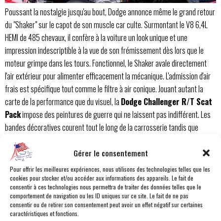
Poussant la nostalgie jusqu'au bout, Dodge annonce même le grand retour
du "Shaker" sur le capot de son muscle car culte. Surmontant le V8 6,4L
HEMI de 485 chevaux, il confère à la voiture un look unique et une
impression indescriptible à la vue de son frémissement dès lors que le
moteur grimpe dans les tours. Fonctionnel, le Shaker avale directement
l'air extérieur pour alimenter efficacement la mécanique. L'admission d'air
frais est spécifique tout comme le filtre à air conique. Jouant autant la
carte de la performance que du visuel, la
Dodge Challenger R/T Scat
Pack
impose des peintures de guerre qui ne laissent pas indifférent. Les
bandes décoratives courent tout le long de la carrosserie tandis que
l'écussion 392 HEMI apprend au curieux l'origine de cette mélodie si
particulière. L'emblème d'époque "Scat Pack" refait également surface sur
Gérer le consentement
les ailes. Les jantes aluminium 20 pouces finissent de marquer l'identité
Pour offrir les meilleures expériences, nous utilisons des technologies telles que les
de cette finition R/T.
cookies pour stocker et/ou accéder aux informations des appareils. Le fait de
consentir à ces technologies nous permettra de traiter des données telles que le
comportement de navigation ou les ID uniques sur ce site. Le fait de ne pas
Vidéo Challenger R/T Scat Pack
consentir ou de retirer son consentement peut avoir un effet négatif sur certaines
caractéristiques et fonctions.