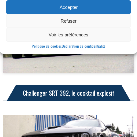
Accepter
Refuser
Cliquez pour accepter les cookies
Voir les préférences
marketing et activer ce contenu
Politique de cookies
Déclaration de confidentialité
Challenger SRT 392, le cocktail explosif