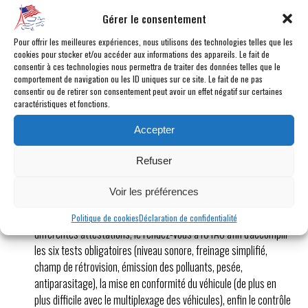
À l'arrivée du container au port, se rajouteront des
frais de
Gérer le consentement
dépotage
.
Votre transitaire français, calculera les droits de
Pour offrir les meilleures expériences, nous utilisons des technologies telles que les
douane ainsi que la TVA dont vous devrez vous
cookies pour stocker et/ou accéder aux informations des appareils. Le fait de
consentir à ces technologies nous permettra de traiter des données telles que le
acquitter
. A savoir : le prix du véhicule américain + le transport
comportement de navigation ou les ID uniques sur ce site. Le fait de ne pas
maritime, qu'il faudra multiplié par 10% de taxes de douane pour
consentir ou de retirer son consentement peut avoir un effet négatif sur certaines
une voiture ou 22% pour un Pick-up. Sur ce montant s'ajoutera
caractéristiques et fonctions.
20% de TVA.
Accepter
Une fois votre véhicule réceptionné,
vous devrez vous
occuper des démarches d'
homologation
en sachant que
Refuser
les normes Françaises sont de plus en plus strictes et que pour y
aboutir seul, vous devrez y consacrer beaucoup d'énergie sans
Voir les préférences
avoir l'assurance d'y arriver. Ces démarches d'homologation
incluent : le montage du dossier technique, les demandes de
Politique de cookies
Déclaration de confidentialité
différentes attestations, le rendez-vous à l'UTAC afin d'accomplir
les six tests obligatoires (niveau sonore, freinage simplifié,
champ de rétrovision, émission des polluants, pesée,
antiparasitage), la mise en conformité du véhicule (de plus en
plus difficile avec le multiplexage des véhicules), enfin le contrôle