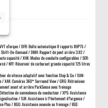
s
 VVT eTorque / DFR: Boîte automatique 8 rapports 8HP75 /
ue Shift-On-Demand / DMH: Rapport de pont arrière 3.92 /
haute capacité / XHK: Modes de conduite configurables / SER:
é / NFF: Réservoir de carburant grande capacité 125 litres
lateur de vitesse adaptatif avec fonction Stop & Go / XAN:
ère / XAK: Caméras 360° Surround View / GRG: Rétroviseur
nement avant et arrière ParkSense avec freinage
 Détection de somnolence du conducteur / XPS: Assistance
signalisation / SJK: Assistance à l?évitement d?urgence /
esse Plus / BGG: Assistance avancée au freinage / BGE: