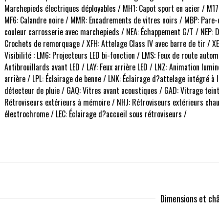
Marchepieds électriques déployables / MH1: Capot sport en acier / M17
MF6: Calandre noire / MMR: Encadrements de vitres noirs / MBP: Pare-
couleur carrosserie avec marchepieds / NEA: Échappement G/T / NEP: 
Crochets de remorquage / XFH: Attelage Class IV avec barre de tir / XE
Visibilité : LM6: Projecteurs LED bi-fonction / LMS: Feux de route aut
Antibrouillards avant LED / LAY: Feux arrière LED / LNZ: Animation lumi
arrière / LPL: Éclairage de benne / LNK: Éclairage d?attelage intégré à
détecteur de pluie / GAQ: Vitres avant acoustiques / GAD: Vitrage teint
Rétroviseurs extérieurs à mémoire / NHJ: Rétroviseurs extérieurs chau
électrochrome / LEC: Éclairage d?accueil sous rétroviseurs /
Dimensions et châ