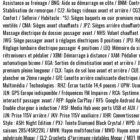
Assistance au freinage / BNG: Aide au démarrage en côte / BNM: Contrô
Stabilisation de remorque / CJ2: Airbags rideaux avant et arrière / CG
Confort / Sellerie / Habitacle : *SJ: Sièges baquets en cuir premium ma
ventilés / CMA: Sièges avant chauffants / JPZ: Sièges arrière chauffan
Massage électrique du dossier passager avant / NHS: Volant chauffant /
JWG: Siège passager avant à réglages électriques 8 positions / JPU: R
Réglage lombaire électrique passager 4 positions / LEQ: Mémoire du si
rétroviseurs et pédalier / XBM: Démarrage à distance / XAM: Pédalier 
automatique bizone / XGA: Sorties de climatisation avant et arrière / 
premium pleine longueur / CLX: Tapis de sol luxe avant et arrière / C
plancher en 2ème rangée / GFE: Lunette arrière coulissante électrique
Multimédia / Technologies : RHZ: Écran tactile 14,4 pouces / UPW: Uco
JLN: GPS Europe indisponible / Fréquences FM Impaires / RCA: Systèm
interactif passager avant / RFP: Apple CarPlay / RF5: Google Android 
Double chargeur à induction / RSF: Media Hub avec ports USB et AUX /
JJN: Prise 115V arrière / JKV: Prise 115V auxiliaire / XHR: Convertisseu
Style : ASH: Night Edition / PXJ: Teinte Diamond Black Crystal / WPD:
saisons 285/45R22XL / MWK: Hayon multifonction / MWD: Hayon amorti /
pulvérisée Mopar / CL2: Crochets d?arrimage réglables Mopar / MD1: M