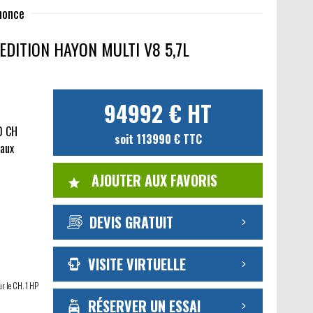
nnonce
EDITION HAYON MULTI V8 5,7L
94992 € HT
0 CH
soit 113990 € TTC
caux
AJOUTER AUX FAVORIS
DEVIS GRATUIT
VISITE VIRTUELLE
ur le CH. 1 HP
RÉSERVER UN ESSAI