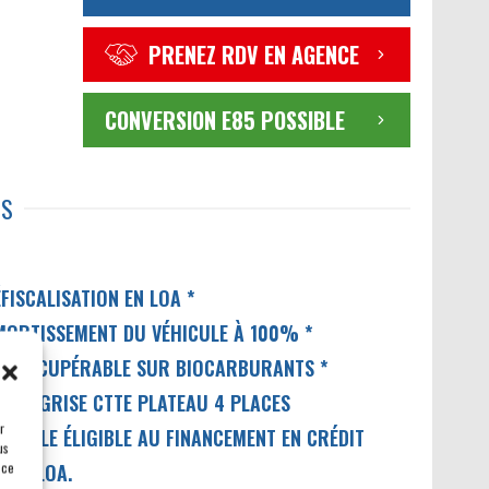
PRENEZ RDV EN AGENCE
CONVERSION E85 POSSIBLE
TS
FISCALISATION EN LOA *
MORTISSEMENT DU VÉHICULE À 100% *
VA RÉCUPÉRABLE SUR BIOCARBURANTS *
ARTE GRISE CTTE PLATEAU 4 PLACES
r
ÉHICULE ÉLIGIBLE AU FINANCEMENT EN CRÉDIT
us
 ce
IL / LOA.