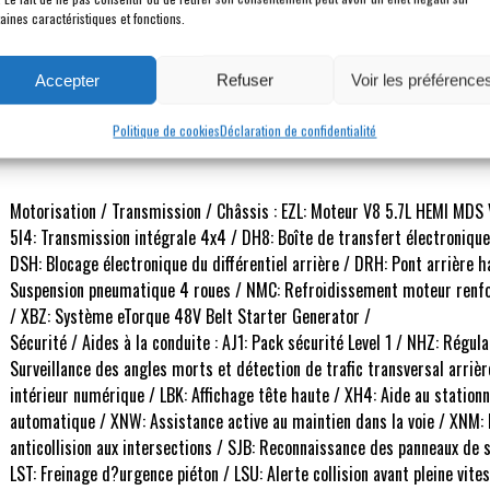
aines caractéristiques et fonctions.
Accepter
Refuser
Voir les préférence
Description
Politique de cookies
Déclaration de confidentialité
Motorisation / Transmission / Châssis : EZL: Moteur V8 5.7L HEMI MDS
5I4: Transmission intégrale 4x4 / DH8: Boîte de transfert électroniq
DSH: Blocage électronique du différentiel arrière / DRH: Pont arrière 
Suspension pneumatique 4 roues / NMC: Refroidissement moteur renforc
/ XBZ: Système eTorque 48V Belt Starter Generator /
Sécurité / Aides à la conduite : AJ1: Pack sécurité Level 1 / NHZ: Régu
Surveillance des angles morts et détection de trafic transversal arri
intérieur numérique / LBK: Affichage tête haute / XH4: Aide au station
automatique / XNW: Assistance active au maintien dans la voie / XNM:
anticollision aux intersections / SJB: Reconnaissance des panneaux de 
LST: Freinage d?urgence piéton / LSU: Alerte collision avant pleine vit