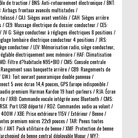
le de traction / BNS: Anti-retournement électronique / BNT:
3: Airbags frontaux avancés multistades /
telassé / CAJ: Sièges avant ventilés / CAH: Sièges arrière
ts / CE9: Massage électrique du dossier conducteur / CE5:
 JV G: Siège conducteur à réglages électriques 8 positions /
églage lombaire électrique conducteur 4 positions / JRS:
ège conducteur / LEV: Mémorisation radio, siège conducteur,
réglable électriquement avec mémoire / HAF: Climatisation
JMD: Filtre d?habitacle N95+BIO / CM5: Console centrale
UE: Rangement sous banquette arrière / CB9: Rangements de
 / GWJ: Toit ouvrant panoramique double panneau /
nnect 5 avec écran 14,4 pouces, GPS Europe indisponible /
e audio premium Harman Kardon 19 haut-parleurs / RJA: Écran
Auto / XRB: Commande vocale intégrée avec Bluetooth / CMS:
 RSX: Port USB déporté / RDZ: Commandes audio au volant /
r 400W / XBE: Prise extérieure 115V / Extérieur / Benne /
 Jantes premium noires 22x9 pouces / TAR: Pneus toutes
 ANT: Pack utilitaire de benne / XMF: Protection de benne
archepied de benne central déployable Mopar / MY7: