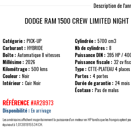
Description de l'a
DODGE RAM
1500 CREW LIMITED NIGHT 
Catégorie :
PICK-UP
Cylindrée :
5700 cm3
Carburant :
HYBRIDE
Nb de cylindres :
8
Boîte :
Automatique 8 vitesses
Puissance DIN :
395 HP / 40
Millésime :
2026
Puissance fiscale :
32 cv fis
Kilométrage :
500 kms
Type :
CTTE-PLATEAU 4 places
Couleur :
Noir
Portes :
4 portes
Intérieur :
Cuir Noir
Durée de garantie :
24 mois
Écotaxe :
Pas de malus
RÉFÉRENCE
#AR28973
Disponibilité :
En arrivage
Les américains affichent majoritairement la puissance d'un moteur en HP tandis que les français optent po
équivaut à 1,01381915534 CH.