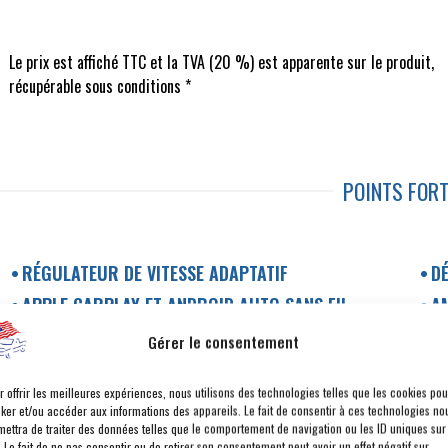
Le prix est affiché TTC et la TVA (20 %) est apparente sur le produit,
récupérable sous conditions *
POINTS FOR
RÉGULATEUR DE VITESSE ADAPTATIF
DÉ
APPLE CARPLAY ET ANDROID AUTO SANS FIL
A
HAYON MULTIFONCTION
T
Gérer le consentement
NIGHT PACKAGE
C
r offrir les meilleures expériences, nous utilisons des technologies telles que les cookies pou
DOUBLE TOIT OUVRANT PANORAMIQUE
V
cker et/ou accéder aux informations des appareils. Le fait de consentir à ces technologies no
mettra de traiter des données telles que le comportement de navigation ou les ID uniques sur
PAS DE TVS *
BA
. Le fait de ne pas consentir ou de retirer son consentement peut avoir un effet négatif sur