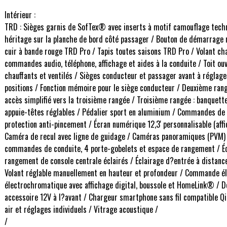
Intérieur :
TRD : Sièges garnis de SofTex® avec inserts à motif camouflage tech
héritage sur la planche de bord côté passager / Bouton de démarrage
cuir à bande rouge TRD Pro / Tapis toutes saisons TRD Pro / Volant ch
commandes audio, téléphone, affichage et aides à la conduite / Toit ouv
chauffants et ventilés / Sièges conducteur et passager avant à réglage
positions / Fonction mémoire pour le siège conducteur / Deuxième rangée
accès simplifié vers la troisième rangée / Troisième rangée : banquette
appuie-têtes réglables / Pédalier sport en aluminium / Commandes de
protection anti-pincement / Écran numérique 12,3' personnalisable (affic
Caméra de recul avec ligne de guidage / Caméras panoramiques (PVM) / 
commandes de conduite, 4 porte-gobelets et espace de rangement / Écla
rangement de console centrale éclairés / Éclairage d?entrée à distanc
Volant réglable manuellement en hauteur et profondeur / Commande élec
électrochromatique avec affichage digital, boussole et HomeLink® / De
accessoire 12V à l?avant / Chargeur smartphone sans fil compatible Qi
air et réglages individuels / Vitrage acoustique /
/