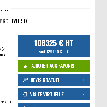
nnonce
PRO HYBRID
108325 € HT
3 CH
soit 129990 € TTC
caux
AJOUTER AUX FAVORIS
DEVIS GRATUIT
VISITE VIRTUELLE
ur le CH. 1 HP