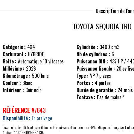
Description de l'a
TOYOTA SEQUOIA
TRD 
Catégorie :
4X4
Cylindrée :
3400 cm3
Carburant :
HYBRIDE
Nb de cylindres :
6
Boîte :
Automatique 10 vitesses
Puissance DIN :
437 HP / 44
Millésime :
2026
Puissance fiscale :
20 cv fis
Kilométrage :
500 kms
Type :
VP 7 places
Couleur :
Blanc
Portes :
4 portes
Intérieur :
Cuir noir
Durée de garantie :
24 mois
Écotaxe :
Pas de malus *
RÉFÉRENCE
#7643
Disponibilité :
En arrivage
Les américains affichent majoritairement la puissance d'un moteur en HP tandis que les français optent po
équivaut à 1,01381915534 CH.