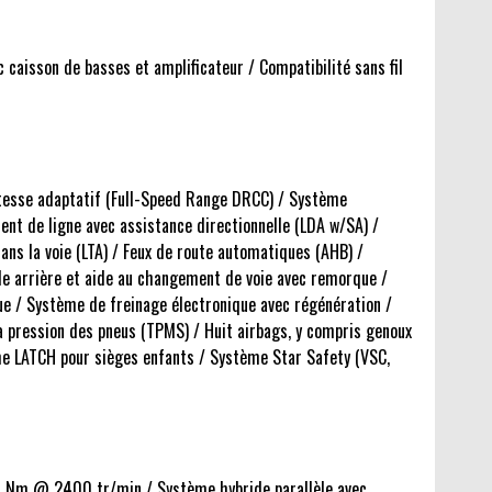
 caisson de basses et amplificateur / Compatibilité sans fil
itesse adaptatif (Full-Speed Range DRCC) / Système
ent de ligne avec assistance directionnelle (LDA w/SA) /
ans la voie (LTA) / Feux de route automatiques (AHB) /
ale arrière et aide au changement de voie avec remorque /
ue / Système de freinage électronique avec régénération /
a pression des pneus (TPMS) / Huit airbags, y compris genoux
me LATCH pour sièges enfants / Système Star Safety (VSC,
0 Nm @ 2400 tr/min / Système hybride parallèle avec