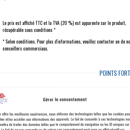
Le prix est affiché TTC et la TVA (20 %) est apparente sur le produit,
récupérable sous conditions *
* Selon conditions. Pour plus d'informations, veuillez contacter un de n
conseillers commerciaux.
POINTS FOR
COMPATIBILITÉ SANS FIL APPLE CARPLAY® ET
S
Gérer le consentement
ANDROID AUTO™
V
r offrir les meilleures expériences, nous utilisons des technologies telles que les cookies pou
ÉCRAN TACTILE 14'
V
cker et/ou accéder aux informations des appareils. Le fait de consentir à ces technologies no
14 HAUT-PARLEURS JBL®
BA
mettra de traiter des données telles que le comportement de navigation ou les ID uniques sur
. Le fait de ne pas consentir ou de retirer son consentement peut avoir un effet négatif sur