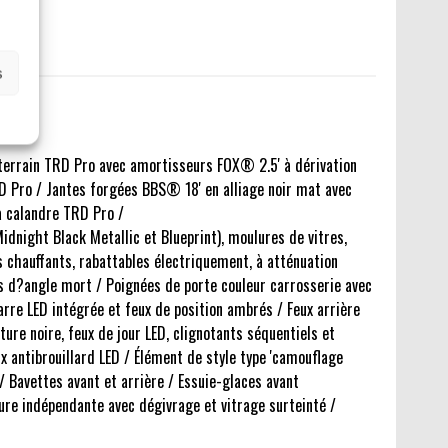
s
terrain TRD Pro avec amortisseurs FOX® 2.5' à dérivation
D Pro / Jantes forgées BBS® 18' en alliage noir mat avec
a calandre TRD Pro /
idnight Black Metallic et Blueprint), moulures de vitres,
s chauffants, rabattables électriquement, à atténuation
s d?angle mort / Poignées de porte couleur carrosserie avec
arre LED intégrée et feux de position ambrés / Feux arrière
ure noire, feux de jour LED, clignotants séquentiels et
x antibrouillard LED / Élément de style type 'camouflage
/ Bavettes avant et arrière / Essuie-glaces avant
ture indépendante avec dégivrage et vitrage surteinté /