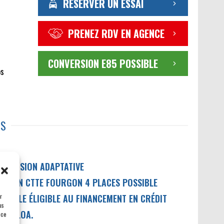
RÉSERVER UN ESSAI
PRENEZ RDV EN AGENCE
CONVERSION E85 POSSIBLE
os
TS
USPENSION ADAPTATIVE
ERSION CTTE FOURGON 4 PLACES POSSIBLE
r
ÉHICULE ÉLIGIBLE AU FINANCEMENT EN CRÉDIT
us
IL / LOA.
 ce