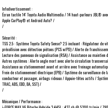
Infodivertissement :
Écran tactile 14' Toyota Audio Multimedia / 14 haut-parleurs JBL® avec
Apple CarPlay® et Android Auto? /
/
Sécurité :
TSS 2.5 : Système Toyota Safety Sense? 2.5 incluant : Régulateur de v
précollision avec détection piétons (PCS w/PD) / Alerte de franchissem
Lecture des panneaux de signalisation (RSA) / Assistance au maintien d
Autres systèmes : Alerte angle mort avec alerte circulation transvers
Assistance au stationnement avant et arrière avec freinage automatiq
Frein de stationnement électrique (EPB) / Système de surveillance de l
conducteur et passager, airbags rideaux / Appuie-têtes actifs / Systè
TRAC, ABS, EBD, BA, SST) /
/
Mécanique / Performance :
i-FORCE MAX V6 Biturbo Hybride 3.445L : 437 ch @ 5200 tr/min / 79