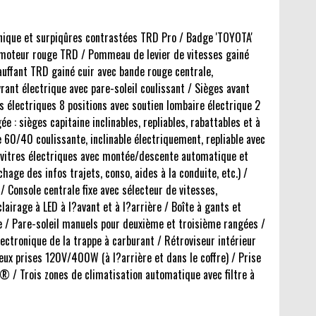
nique et surpiqûres contrastées TRD Pro / Badge 'TOYOTA'
 moteur rouge TRD / Pommeau de levier de vitesses gainé
auffant TRD gainé cuir avec bande rouge centrale,
rant électrique avec pare-soleil coulissant / Sièges avant
s électriques 8 positions avec soutien lombaire électrique 2
 : sièges capitaine inclinables, repliables, rabattables et à
 60/40 coulissante, inclinable électriquement, repliable avec
 vitres électriques avec montée/descente automatique et
hage des infos trajets, conso, aides à la conduite, etc.) /
Console centrale fixe avec sélecteur de vitesses,
irage à LED à l?avant et à l?arrière / Boîte à gants et
e / Pare-soleil manuels pour deuxième et troisième rangées /
tronique de la trappe à carburant / Rétroviseur intérieur
ux prises 120V/400W (à l?arrière et dans le coffre) / Prise
® / Trois zones de climatisation automatique avec filtre à