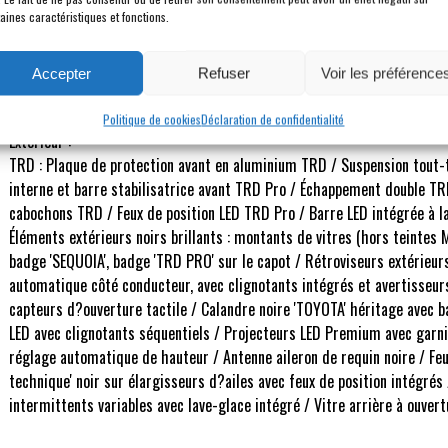
aines caractéristiques et fonctions.
Description
Accepter
Refuser
Voir les préférence
Politique de cookies
Déclaration de confidentialité
Extérieur :
TRD : Plaque de protection avant en aluminium TRD / Suspension tout-
interne et barre stabilisatrice avant TRD Pro / Échappement double TR
cabochons TRD / Feux de position LED TRD Pro / Barre LED intégrée à l
Éléments extérieurs noirs brillants : montants de vitres (hors teintes M
badge 'SEQUOIA', badge 'TRD PRO' sur le capot / Rétroviseurs extérieur
automatique côté conducteur, avec clignotants intégrés et avertisseur
capteurs d?ouverture tactile / Calandre noire 'TOYOTA' héritage avec b
LED avec clignotants séquentiels / Projecteurs LED Premium avec garnit
réglage automatique de hauteur / Antenne aileron de requin noire / Feu
technique' noir sur élargisseurs d?ailes avec feux de position intégrés 
intermittents variables avec lave-glace intégré / Vitre arrière à ouver