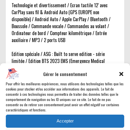
Technologie et divertissement / Ecran tactile 12' avec
CarPlay sans fil & Android Auto (GPS EUROPE non
disponible) / Android Auto / Apple CarPlay / Bluetooth /
Boussole / Commande vocale / Commandes au volant /
Ordinateur de bord / Compteur kilométrique / Entrée
auxiliaire / MP3 / 2 ports USB
Edition spéciale / ASG : Built to serve edition - série
limitée / Edition BTS 2023 EMS (Emergency Medical
Service - EMS - Professionnels, mettant à l'honneur les
Gérer le consentement
professionnels de l'urgence sauvant des vies au quotidien)
Pour offrir les meilleures expériences, nous utilisons des technologies telles que les
Kit bioéthanol homologué / Origine ACC
cookies pour stocker et/ou accéder aux informations des appareils. Le fait de
consentir à ces technologies nous permettra de traiter des données telles que le
comportement de navigation ou les ID uniques sur ce site. Le fait de ne pas
consentir ou de retirer son consentement peut avoir un effet négatif sur certaines
caractéristiques et fonctions.
Accepter
Dimensions et châssis