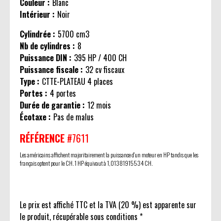
Couleur :
Blanc
Intérieur :
Noir
Cylindrée :
5700 cm3
Nb de cylindres :
8
Puissance DIN :
395 HP / 400 CH
Puissance fiscale :
32 cv fiscaux
Type :
CTTE-PLATEAU 4 places
Portes :
4 portes
Durée de garantie :
12 mois
Écotaxe :
Pas de malus
RÉFÉRENCE
#7611
Les américains affichent majoritairement la puissance d'un moteur en HP tandis que les
français optent pour le CH. 1 HP équivaut à 1,01381915534 CH.
Le prix est affiché TTC et la TVA (20 %) est apparente sur
le produit, récupérable sous conditions *