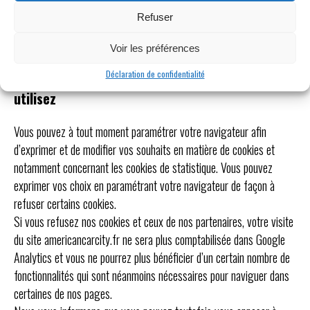
Ces cookies permettent d’établir des statistiques de fréquentation
Refuser
du site americancarcity.fr et de détecter des problèmes de
navigation afin de suivre et d’améliorer la qualité de nos services.
Voir les préférences
Exercez vos choix selon le navigateur que vous
Déclaration de confidentialité
utilisez
Vous pouvez à tout moment paramétrer votre navigateur afin
d’exprimer et de modifier vos souhaits en matière de cookies et
notamment concernant les cookies de statistique. Vous pouvez
exprimer vos choix en paramétrant votre navigateur de façon à
refuser certains cookies.
Si vous refusez nos cookies et ceux de nos partenaires, votre visite
du site americancarcity.fr ne sera plus comptabilisée dans Google
Analytics et vous ne pourrez plus bénéficier d’un certain nombre de
fonctionnalités qui sont néanmoins nécessaires pour naviguer dans
certaines de nos pages.