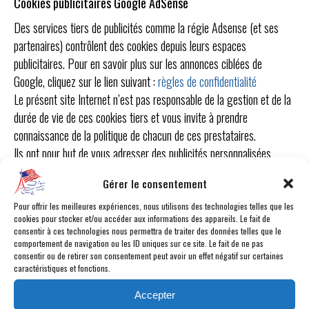
Cookies publicitaires Google AdSense
Des services tiers de publicités comme la régie Adsense (et ses
partenaires) contrôlent des cookies depuis leurs espaces
publicitaires. Pour en savoir plus sur les annonces ciblées de
Google, cliquez sur le lien suivant :
règles de confidentialité
Le présent site Internet n’est pas responsable de la gestion et de la
durée de vie de ces cookies tiers et vous invite à prendre
connaissance de la politique de chacun de ces prestataires.
Ils ont pour but de vous adresser des publicités personnalisées
adaptées à vos attentes. Aucunes données personnelles telles que
Gérer le consentement
vos nom, prénom, adresse postale ou électronique, etc. ne seront
transmises à ces tiers partenaires dont l’intervention sur le site web
Pour offrir les meilleures expériences, nous utilisons des technologies telles que les
cookies pour stocker et/ou accéder aux informations des appareils. Le fait de
se limite au dépôt de cookie par le biais des contenus publicitaires
consentir à ces technologies nous permettra de traiter des données telles que le
qu’ils gèrent.
comportement de navigation ou les ID uniques sur ce site. Le fait de ne pas
consentir ou de retirer son consentement peut avoir un effet négatif sur certaines
Le présent site Web n’a aucun contrôle sur ces cookies.
caractéristiques et fonctions.
Cookies de Statistiques Google Analytics
Accepter