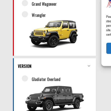
Grand Wagoneer
Wrangler
Pou
sto
per
site
cert
VERSION
Gladiator Overland