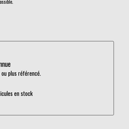
ossible.
onnue
 ou plus référencé.
hicules en stock