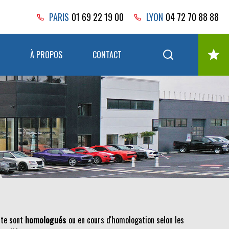
PARIS
01 69 22 19 00
LYON
04 72 70 88 88
À PROPOS
CONTACT
nte sont
homologués
ou en cours d'homologation selon les