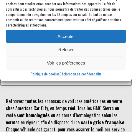
cookies pour stocker et/ou accéder aux informations des appareils. Le fait de
consentir à ces technologies nous permettra de traiter des données telles que le
comportement de navigation ou les ID uniques sur ce site. Le fait de ne pas
consentir ou de retirer son consentement peut avoir un effet négatif sur certaines
caractéristiques et fonctions.
Référence inconnue
Accepter
Le véhicule recherché n'est pas ou plus référencé.
Refuser
Retourner à la liste des véhicules en stock
Voir les préférences
Politique de cookies
Déclaration de confidentialité
Retrouvez toutes les annonces de voitures américaines en vente
chez American Car City, en temps réel. Tous les GMC Sierra en
vente sont
homologués
ou en cours d'homologation selon les
normes en vigueur afin de disposer d'une
carte grise française
.
Chaque véhicule est garanti pour vous assurer le meilleur service