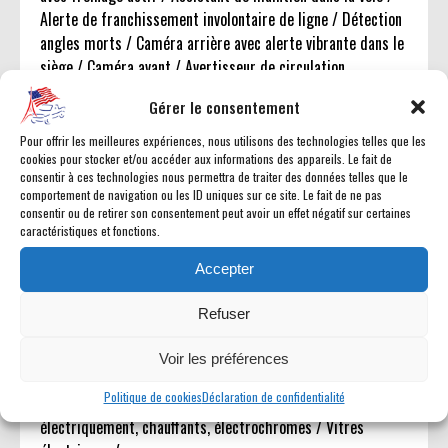
Alerte de franchissement involontaire de ligne / Détection
angles morts / Caméra arrière avec alerte vibrante dans le
siège / Caméra avant / Avertisseur de circulation
transversale arrière / Capteurs de stationnement avant et
Gérer le consentement
arrière / Assistance au démarrage en côte (HSA) / Contrôle
de stabilité remorque (TSC) / Contrôle électronique de
Pour offrir les meilleures expériences, nous utilisons des technologies telles que les
cookies pour stocker et/ou accéder aux informations des appareils. Le fait de
stabilité (ESP) / Système de prévention du retournement
consentir à ces technologies nous permettra de traiter des données telles que le
(RSC) /
comportement de navigation ou les ID uniques sur ce site. Le fait de ne pas
consentir ou de retirer son consentement peut avoir un effet négatif sur certaines
caractéristiques et fonctions.
Confort intérieur :
CF5 : Toit ouvrant électrique / Sellerie cuir perforé Alpine
Accepter
Umber / Tableau de bord et panneaux de portes gainés cuir
/ Sièges avant chauffants, ventilés, à réglages électriques
Refuser
16 directions avec mémorisation côté conducteur / Sièges
arrière chauffants / Volant chauffant gainé cuir /
Voir les préférences
Démarrage sans clé / Accès mains libres / Climatisation
Politique de cookies
Déclaration de confidentialité
automatique bi-zone / Rétroviseurs extérieurs rabattables
électriquement, chauffants, électrochromes / Vitres