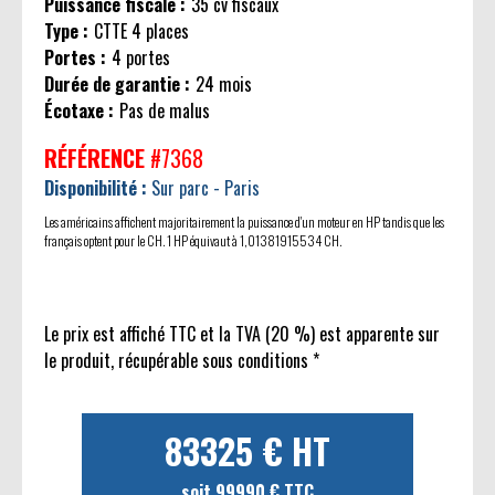
Puissance fiscale :
35 cv fiscaux
Type :
CTTE 4 places
Portes :
4 portes
Durée de garantie :
24 mois
Écotaxe :
Pas de malus
RÉFÉRENCE
#7368
Disponibilité :
Sur parc - Paris
Les américains affichent majoritairement la puissance d'un moteur en HP tandis que les
français optent pour le CH. 1 HP équivaut à 1,01381915534 CH.
Le prix est affiché TTC et la TVA (20 %) est apparente sur
le produit, récupérable sous conditions *
83325 € HT
soit 99990 € TTC