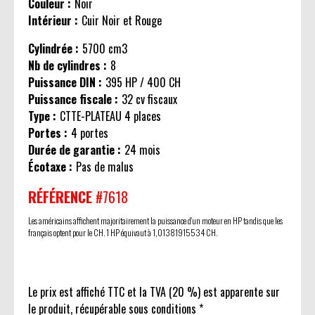
Couleur :
Noir
Intérieur :
Cuir Noir et Rouge
Cylindrée :
5700 cm3
Nb de cylindres :
8
Puissance DIN :
395 HP / 400 CH
Puissance fiscale :
32 cv fiscaux
Type :
CTTE-PLATEAU 4 places
Portes :
4 portes
Durée de garantie :
24 mois
Écotaxe :
Pas de malus
RÉFÉRENCE
#7618
Les américains affichent majoritairement la puissance d'un moteur en HP tandis que les
français optent pour le CH. 1 HP équivaut à 1,01381915534 CH.
Le prix est affiché TTC et la TVA (20 %) est apparente sur
le produit, récupérable sous conditions *