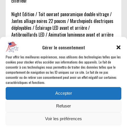
Extérieur
Night Edition / Toit ouvrant panoramique double vitrage /
Jantes alliage noires 22 pouces / Marchepieds électriques
déployables / Éclairage LED avant et arrière /
Antibrouillards LED / Animation lumineuse avant et arrière
/ Vitres arrière surteintées / Capot sport / Pare-chocs
Gérer le consentement
couleur carrosserie / Calandre noire / Monogrammes noirs
/ Rétroviseurs noirs / Marche pied de benne
Pour offrir les meilleures expériences, nous utilisons des technologies telles que les
cookies pour stocker et/ou accéder aux informations des appareils. Le fait de
consentir à ces technologies nous permettra de traiter des données telles que le
Mécanique & performances
comportement de navigation ou les ID uniques sur ce site. Le fait de ne pas
consentir ou de retirer son consentement peut avoir un effet négatif sur certaines
Moteur V8 HEMI 5.7L eTorque / Boîte automatique 8
caractéristiques et fonctions.
rapports / Transmission 4x4 avec boîte de transfert à
Accepter
commande électronique / Différentiel arrière autobloquant
/ Suspension pneumatique à quatre roues / Modes de
Refuser
conduite configurables / Réservoir de 143 L
Voir les préférences
Utilitaire & remorquage