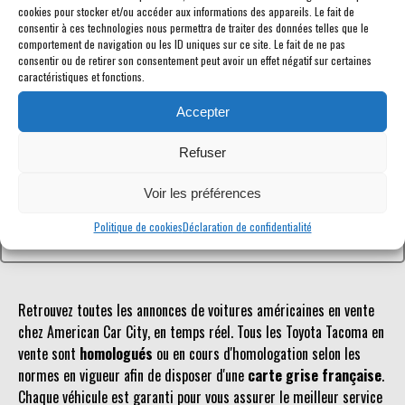
cookies pour stocker et/ou accéder aux informations des appareils. Le fait de
consentir à ces technologies nous permettra de traiter des données telles que le
comportement de navigation ou les ID uniques sur ce site. Le fait de ne pas
consentir ou de retirer son consentement peut avoir un effet négatif sur certaines
caractéristiques et fonctions.
Référence inconnue
Accepter
Le véhicule recherché n'est pas ou plus référencé.
Refuser
Retourner à la liste des véhicules en stock
Voir les préférences
Politique de cookies
Déclaration de confidentialité
Retrouvez toutes les annonces de voitures américaines en vente
chez American Car City, en temps réel. Tous les Toyota Tacoma en
vente sont
homologués
ou en cours d'homologation selon les
normes en vigueur afin de disposer d'une
carte grise française
.
Chaque véhicule est garanti pour vous assurer le meilleur service