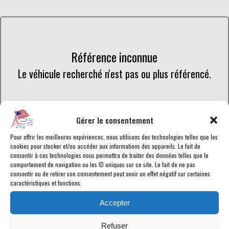
Référence inconnue
Le véhicule recherché n'est pas ou plus référencé.
Retourner à la liste des véhicules en stock
Gérer le consentement
Pour offrir les meilleures expériences, nous utilisons des technologies telles que les
cookies pour stocker et/ou accéder aux informations des appareils. Le fait de
consentir à ces technologies nous permettra de traiter des données telles que le
comportement de navigation ou les ID uniques sur ce site. Le fait de ne pas
consentir ou de retirer son consentement peut avoir un effet négatif sur certaines
Retrouvez toutes les annonces de voitures américaines en vente
caractéristiques et fonctions.
chez American Car City, en temps réel. Tous les Dodge RAM-1500
en vente sont
homologués
ou en cours d'homologation selon les
Accepter
normes en vigueur afin de disposer d'une
carte grise française
.
Chaque véhicule est garanti pour vous assurer le meilleur service
Refuser