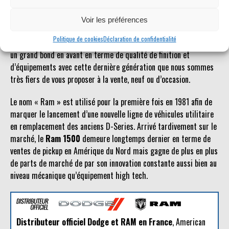
possible.
Voir les préférences
Le
Dodge Ram
est un véhicule qui jouit d’une certaine popularité
Politique de cookies
Déclaration de confidentialité
en Europe. Plus accessible que d’autres pickups américains, il fait
un grand bond en avant en terme de qualité de finition et
d’équipements avec cette dernière génération que nous sommes
très fiers de vous proposer à la vente, neuf ou d’occasion.
Le nom « Ram » est utilisé pour la première fois en 1981 afin de
marquer le lancement d’une nouvelle ligne de véhicules utilitaire
en remplacement des anciens D-Series. Arrivé tardivement sur le
marché, le
Ram 1500
demeure longtemps dernier en terme de
ventes de pickup en Amérique du Nord mais gagne de plus en plus
de parts de marché de par son innovation constante aussi bien au
niveau mécanique qu’équipement high tech.
Distributeur officiel Dodge et RAM en France
, American