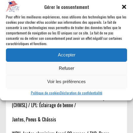
ASH: Night Edition / MBP: Pare-chocs avant couleur
Gérer le consentement
carrosserie / MBQ: Pare-chocs arrière couleur carrosserie
Pour offrir les meilleures expériences, nous utilisons des technologies telles que les
avec marchepieds / MGB: Capot Sport Performance / MMD:
cookies pour stocker et/ou accéder aux informations des appareils. Le fait de
Élargisseurs d?ailes / ME6: Badge calandre RAM noir / M17:
consentir à ces technologies nous permettra de traiter des données telles que le
comportement de navigation ou les ID uniques sur ce site. Le fait de ne pas
Badging extérieur noir / LTG: Cerclages feux arrière noirs /
consentir ou de retirer son consentement peut avoir un effet négatif sur certaines
MFA: Entourages de phares noirs / MY7: Marchepieds
caractéristiques et fonctions.
latéraux électriques / JRC: Hayon électrique / MWD: Hayon
assisté amorti /
Accepter
Refuser
Éclairage
Voir les préférences
LM3: Phares LED avant / LNV: Antibrouillards LED avant /
LNZ: Animation lumineuse avant / LN1: Animation lumineuse
Politique de cookies
Déclaration de confidentialité
arrière / LPG: Antibrouillard arrière / LPH: Feu stop LED
(CHMSL) / LPL: Éclairage de benne /
Jantes, Pneus & Châssis