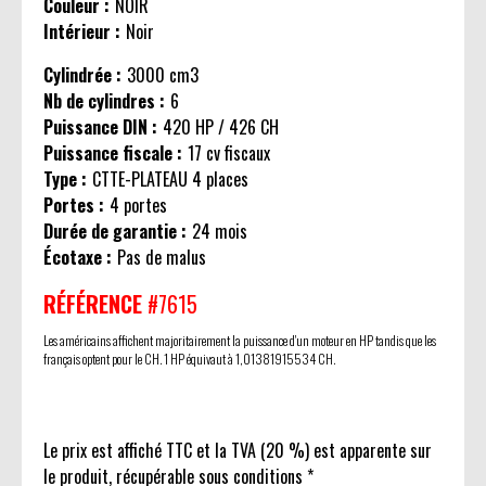
Couleur :
NOIR
Intérieur :
Noir
Cylindrée :
3000 cm3
Nb de cylindres :
6
Puissance DIN :
420 HP / 426 CH
Puissance fiscale :
17 cv fiscaux
Type :
CTTE-PLATEAU 4 places
Portes :
4 portes
Durée de garantie :
24 mois
Écotaxe :
Pas de malus
RÉFÉRENCE
#7615
Les américains affichent majoritairement la puissance d'un moteur en HP tandis que les
français optent pour le CH. 1 HP équivaut à 1,01381915534 CH.
Le prix est affiché TTC et la TVA (20 %) est apparente sur
le produit, récupérable sous conditions *