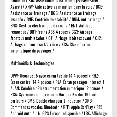
panneaux / SJK: Assistance d?évitement (Evasive Steer
Assist) / XNW: Aide active au maintien dans la voie / BGE:
Assistance au freinage / BGG: Assistance au freinage
avancée / BNB: Contrôle de stabilité / BNM: Antipatinage /
BNS: Gestion électronique du roulis / BNT: Antilacet
remorque / BR1: Freins ABS 4 roues / CG3: Airbags
frontaux multistades / CJ1: Airbags latéraux avant / CJ2:
Airbags rideaux avant/arrière / XCA: Classification
automatique du passager /
Multimédia & Technologies
UPW: Uconnect 5 avec écran tactile 14,4 pouces / RHZ:
Écran central 14,4 pouces / RJA: Écran passager interactif
/ JAN: Combiné d?instrumentation numérique 12 pouces /
RCA: Système audio premium Harman Kardon 19 haut-
parleurs / CMS: Double chargeur à induction / XRB:
Commandes vocales Bluetooth / RFP: Apple CarPlay / RF5:
Android Auto / JLN: GPS Europe indisponible / LBK: Affichage