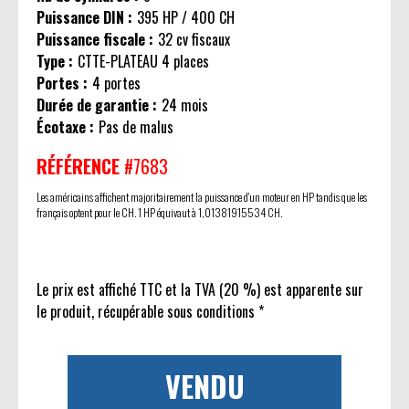
Puissance DIN :
395 HP / 400 CH
Puissance fiscale :
32 cv fiscaux
Type :
CTTE-PLATEAU 4 places
Portes :
4 portes
Durée de garantie :
24 mois
Écotaxe :
Pas de malus
RÉFÉRENCE
#7683
Les américains affichent majoritairement la puissance d'un moteur en HP tandis que les
français optent pour le CH. 1 HP équivaut à 1,01381915534 CH.
Le prix est affiché TTC et la TVA (20 %) est apparente sur
le produit, récupérable sous conditions *
VENDU