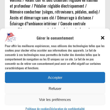
et profondeur / Pédalier réglable électriquement /
Mémoire conducteur (sièges, rétroviseurs, pédales, audio) /
Accès et démarrage sans clé / Démarrage à distance /
Éclairage d?ambiance intérieur / Console centrale
complète avec rangements / Accoudoir central avant avec
rangement / Accoudoir arrière avec porte-gobelets / 12
Gérer le consentement
porte-gobelets / Vitres électriques avant et arrière /
Pour offrir les meilleures expériences, nous utilisons des technologies telles que les
Lunette arrière coulissante électrique / Rétroviseurs
cookies pour stocker et/ou accéder aux informations des appareils. Le fait de
extérieurs chauffants, rabattables électriquement,
consentir à ces technologies nous permettra de traiter des données telles que le
électrochromes avec clignotants intégrés, éclairage d?
comportement de navigation ou les ID uniques sur ce site. Le fait de ne pas
consentir ou de retirer son consentement peut avoir un effet négatif sur certaines
accueil et inclinaison en marche arrière / Rétroviseur
caractéristiques et fonctions.
intérieur numérique / Ouverture de garage intégrée / Deux
prises 120V / Deux prises 12V
Accepter
Technologie & multimédia
Refuser
Écran tactile central 14,4 pouces Uconnect 5 / Écran
passager 10,2 pouces / Combiné d?instrumentation
Voir les préférences
numérique 12 pouces configurable / Affichage tête haute /
Politique de cookies
Déclaration de confidentialité