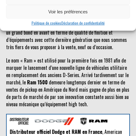
possible.
Voir les préférences
Le
Dodge Ram
est un véhicule qui jouit d’une certaine popularité
Politique de cookies
Déclaration de confidentialité
en Europe. Plus accessible que d’autres pickups américains, il fait
un grand bond en avant en terme de qualité de finition et
d’équipements avec cette dernière génération que nous sommes
très fiers de vous proposer à la vente, neuf ou d’occasion.
Le nom « Ram » est utilisé pour la première fois en 1981 afin de
marquer le lancement d’une nouvelle ligne de véhicules utilitaire
en remplacement des anciens D-Series. Arrivé tardivement sur le
marché, le
Ram 1500
demeure longtemps dernier en terme de
ventes de pickup en Amérique du Nord mais gagne de plus en plus
de parts de marché de par son innovation constante aussi bien au
niveau mécanique qu’équipement high tech.
Distributeur officiel Dodge et RAM en France
, American