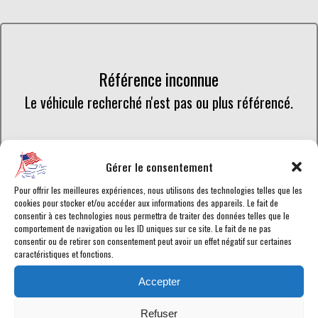
Référence inconnue
Le véhicule recherché n'est pas ou plus référencé.
Retourner à la liste des véhicules en stock
Gérer le consentement
Pour offrir les meilleures expériences, nous utilisons des technologies telles que les
cookies pour stocker et/ou accéder aux informations des appareils. Le fait de
consentir à ces technologies nous permettra de traiter des données telles que le
comportement de navigation ou les ID uniques sur ce site. Le fait de ne pas
consentir ou de retirer son consentement peut avoir un effet négatif sur certaines
Retrouvez toutes les annonces de voitures américaines en vente
caractéristiques et fonctions.
chez American Car City, en temps réel. Tous les Dodge RAM-1500
en vente sont
homologués
ou en cours d'homologation selon les
Accepter
normes en vigueur afin de disposer d'une
carte grise française
.
Chaque véhicule est garanti pour vous assurer le meilleur service
Refuser