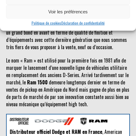
possible.
Voir les préférences
Le
Dodge Ram
est un véhicule qui jouit d’une certaine popularité
Politique de cookies
Déclaration de confidentialité
en Europe. Plus accessible que d’autres pickups américains, il fait
un grand bond en avant en terme de qualité de finition et
d’équipements avec cette dernière génération que nous sommes
très fiers de vous proposer à la vente, neuf ou d’occasion.
Le nom « Ram » est utilisé pour la première fois en 1981 afin de
marquer le lancement d’une nouvelle ligne de véhicules utilitaire
en remplacement des anciens D-Series. Arrivé tardivement sur le
marché, le
Ram 1500
demeure longtemps dernier en terme de
ventes de pickup en Amérique du Nord mais gagne de plus en plus
de parts de marché de par son innovation constante aussi bien au
niveau mécanique qu’équipement high tech.
Distributeur officiel Dodge et RAM en France
, American