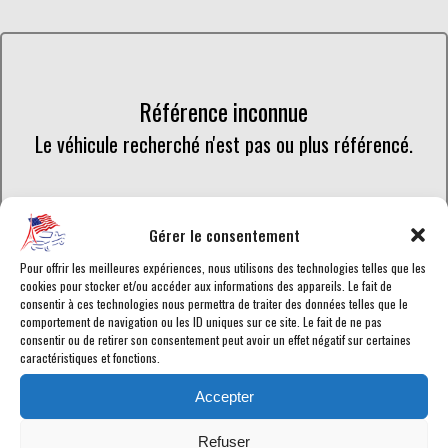
Référence inconnue
Le véhicule recherché n'est pas ou plus référencé.
Retourner à la liste des véhicules en stock
Gérer le consentement
Pour offrir les meilleures expériences, nous utilisons des technologies telles que les
cookies pour stocker et/ou accéder aux informations des appareils. Le fait de
consentir à ces technologies nous permettra de traiter des données telles que le
comportement de navigation ou les ID uniques sur ce site. Le fait de ne pas
consentir ou de retirer son consentement peut avoir un effet négatif sur certaines
Retrouvez toutes les annonces de voitures américaines en vente
caractéristiques et fonctions.
chez American Car City, en temps réel. Tous les Dodge RAM-1500
en vente sont
homologués
ou en cours d'homologation selon les
Accepter
normes en vigueur afin de disposer d'une
carte grise française
.
Chaque véhicule est garanti pour vous assurer le meilleur service
Refuser