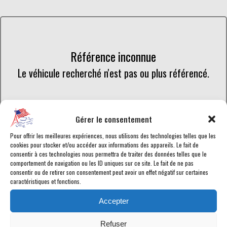
Référence inconnue
Le véhicule recherché n'est pas ou plus référencé.
Retourner à la liste des véhicules en stock
Gérer le consentement
Pour offrir les meilleures expériences, nous utilisons des technologies telles que les
cookies pour stocker et/ou accéder aux informations des appareils. Le fait de
consentir à ces technologies nous permettra de traiter des données telles que le
comportement de navigation ou les ID uniques sur ce site. Le fait de ne pas
consentir ou de retirer son consentement peut avoir un effet négatif sur certaines
Retrouvez toutes les annonces de voitures américaines en vente
caractéristiques et fonctions.
chez American Car City, en temps réel. Tous les Dodge RAM-1500
en vente sont
homologués
ou en cours d'homologation selon les
Accepter
normes en vigueur afin de disposer d'une
carte grise française
.
Chaque véhicule est garanti pour vous assurer le meilleur service
Refuser