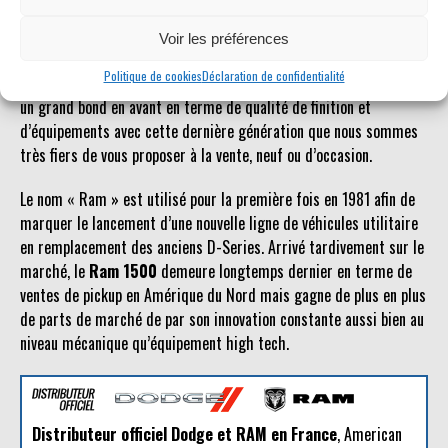
possible.
Voir les préférences
Le
Dodge Ram
est un véhicule qui jouit d’une certaine popularité
Politique de cookies
Déclaration de confidentialité
en Europe. Plus accessible que d’autres pickups américains, il fait
un grand bond en avant en terme de qualité de finition et
d’équipements avec cette dernière génération que nous sommes
très fiers de vous proposer à la vente, neuf ou d’occasion.
Le nom « Ram » est utilisé pour la première fois en 1981 afin de
marquer le lancement d’une nouvelle ligne de véhicules utilitaire
en remplacement des anciens D-Series. Arrivé tardivement sur le
marché, le
Ram 1500
demeure longtemps dernier en terme de
ventes de pickup en Amérique du Nord mais gagne de plus en plus
de parts de marché de par son innovation constante aussi bien au
niveau mécanique qu’équipement high tech.
Distributeur officiel Dodge et RAM en France
, American