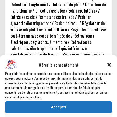
Détecteur d'angle mort / Détecteur de pluie / Détection de
ligne blanche / Direction assistée / Eclairage latéraux /
Entrée sans clé / Fermeture centralisée / Pédalier
ajustable électriquement / Radar de recul / Régulateur de
vitesse adaptatif avec anticollision / Régulateur de vitesse
tout-terrain avec conduite à 1 pédale / Rétroviseurs
électriques, dégivrants, à mémoire / Rétroviseurs
rabattables électriquement / Tapis intérieurs en
caoutchouc uniques de Raptor / Sellerie cuir spécifique au
Raptor / Sièges conducteur électrique 8 réglages / Sièges
Gérer le consentement
chauffants / Sièges ventilés / Sièges arrières chauffant /
Suspensions FOX Racing SHOX - Amortisseurs Haute
Pour offrir les meilleures expériences, nous utilisons des technologies telles que les
cookies pour stocker et/ou accéder aux informations des appareils. Le fait de
Performance / Vitres électriques / Vitres Teintées / Volant
consentir à ces technologies nous permettra de traiter des données telles que le
chauffant gainé de cuir réglable électriquement / ABS /
comportement de navigation ou les ID uniques sur ce site. Le fait de ne pas
Aide au stationnement de remorque / Airbag Conducteur /
consentir ou de retirer son consentement peut avoir un effet négatif sur certaines
caractéristiques et fonctions.
Airbag Passager / Airbags Latéraux / Airbags sur ceintures
arrière / Alarme périmétrique / Phare antibrouillards /
Accepter
Antidémarrage / ESP / Éclairage ambiant / Phares LED