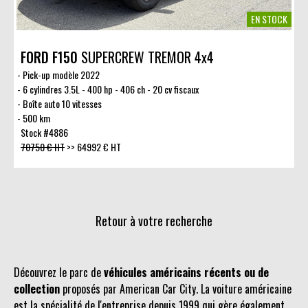
EN STOCK
FORD F150
SUPERCREW TREMOR 4x4
Pick-up modèle 2022
6 cylindres 3.5L - 400 hp - 406 ch - 20 cv fiscaux
Boîte auto 10 vitesses
500 km
Stock #4886
70750 € HT
>>
64992 € HT
Retour à votre recherche
Découvrez le parc de
véhicules américains récents ou de
collection
proposés par American Car City. La voiture américaine
est la spécialité de l'entreprise depuis 1999 qui gère également