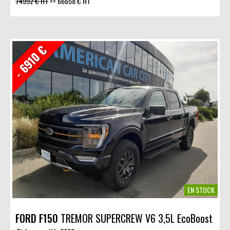
74992 € HT
>>
66658 € HT
- 6910 €
EN STOCK
FORD F150
TREMOR SUPERCREW V6 3,5L EcoBoost