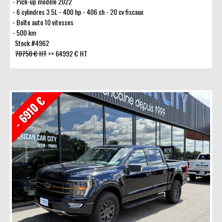
Pick-up modèle 2022
6 cylindres 3.5L - 400 hp - 406 ch - 20 cv fiscaux
Boîte auto 10 vitesses
500 km
Stock #4962
70750 € HT
>>
64992 € HT
- 6910 €