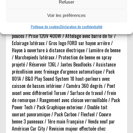
dynamiques avec activation automatique des feux de route
Refuser
/ AM FM / Apple CARPLAY & ANDROID AUTO / Bluetooth /
SYNC 4 avec écran tactile de 12 pouces / Point d'accès Wi-
Voir les préférences
Fi / Chargeur sans fil / Entrée Auxiliaire / GPS US (GPS
Politique de cookies
Déclaration de confidentialité
Europe en option) / Ordinateur de bord numérique 12
pouces / Prise 120V 400W / Attelage avec barre de tir /
Eclairage latéraux / Gros logo FORD sur hayon arrière /
Hayon à ouverture à distance électrique / Lumière de benne
/ Marchepieds latéraux / Protection de benne en spray
projeté / Réservoir 136L / Jantes Beadlocks / Assistance
précollision avec freinage d'urgence automatique / Pack
801A / B&O Play Sound System 18 haut-parleurs avec
caisson de basses intérieur / Caméra 360 degrés / Pont
avant avec différentiel Torsen / Surface de travail / Frein
de remorque / Rangement avec cloison verrouillable / Pack
Power Tech / Pack Graphique exterieur / Double toit
ouvrant panoramique / Pack Carbon / Flexfuel / Couvre
benne 3 panneaux / 1ère main Française / Vendu neuf par
Américan Car City / Revision majeur effectuée chez