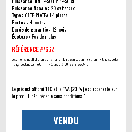
Puissance DIN :
450 HP / 456 CH
Puissance fiscale :
20 cv fiscaux
Type :
CTTE-PLATEAU 4 places
Portes :
4 portes
Durée de garantie :
12 mois
Écotaxe :
Pas de malus
RÉFÉRENCE
#7662
Les américains affichent majoritairement la puissance d'un moteur en HP tandis que les
français optent pour le CH. 1 HP équivaut à 1,01381915534 CH.
Le prix est affiché TTC et la TVA (20 %) est apparente sur
le produit, récupérable sous conditions *
VENDU