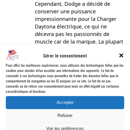
Cependant, Dodge a décidé de
conserver une puissance
impressionnante pour la Charger
Daytona électrique, ce qui ne
décevra pas les passionnés de
muscle car de la marque. La plupart
des entreprises qui produisent des
Gérer le consentement
véhicules électriques mettent en
avant l’autonomie et l’efficacité de
Pour offrir les meilleures expériences, nous utilisons des technologies telles que les
cookies pour stocker et/ou accéder aux informations des appareils. Le fait de
leurs véhicules. Ce n’est pas le cas de
consentir à ces technologies nous permettra de traiter des données telles que le
Dodge qui a conçu […]
comportement de navigation ou les ID uniques sur ce site. Le fait de ne pas
consentir ou de retirer son consentement peut avoir un effet négatif sur certaines
caractéristiques et fonctions.
Accepter
Elégance et puissance : découvrez le
Cadillac Escalade V !
Refuser
05-02-2024
Voir les préférences