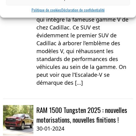
L’Escalade-V est la déclinaison plus
Politique de cookies
Déclaration de confidentialité
luxueuse et (encore) plus puissante
qui intègre la fameuse gamme V de
chez Cadillac. Ce SUV est
évidemment le premier SUV de
Cadillac à arborer l’emblème des
modèles V, qui réhaussent les
standards de performances des
véhicules au sein de la gamme. On
peut voir que l’Escalade-V se
démarque des […]
RAM 1500 Tungsten 2025 : nouvelles
motorisations, nouvelles finitions !
30-01-2024