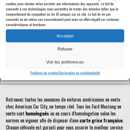
cookies pour stocker et/ou accéder aux informations des appareils. Le fait de
consentir à ces technologies nous permettra de traiter des données telles que le
comportement de navigation ou les ID uniques sur ce site. Le fait de ne pas
consentir ou de retirer son consentement peut avoir un effet négatif sur certaines
caractéristiques et fonctions.
Référence inconnue
Accepter
Le véhicule recherché n'est pas ou plus référencé.
Refuser
Retourner à la liste des véhicules en stock
Voir les préférences
Politique de cookies
Déclaration de confidentialité
Retrouvez toutes les annonces de voitures américaines en vente
chez American Car City, en temps réel. Tous les Ford Mustang en
vente sont
homologués
ou en cours d'homologation selon les
normes en vigueur afin de disposer d'une
carte grise française
.
Chaque véhicule est garanti pour vous assurer le meilleur service