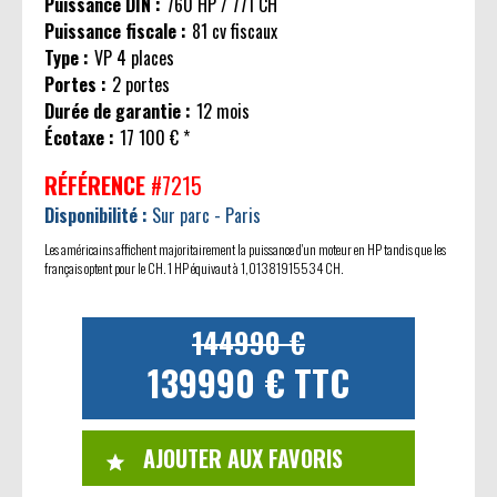
Puissance DIN :
760 HP / 771 CH
Puissance fiscale :
81 cv fiscaux
Type :
VP 4 places
Portes :
2 portes
Durée de garantie :
12 mois
Écotaxe :
17 100 € *
RÉFÉRENCE
#7215
Disponibilité :
Sur parc - Paris
Les américains affichent majoritairement la puissance d'un moteur en HP tandis que les
français optent pour le CH. 1 HP équivaut à 1,01381915534 CH.
144990 €
139990 € TTC
AJOUTER AUX FAVORIS