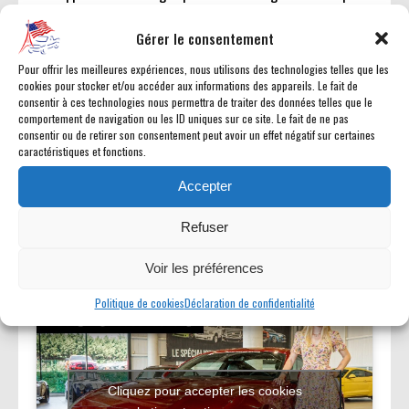
/ Capteur de pluie / Essuie-glace automatique / Entrée et
démarrage sans clé / Echappement double / Assistance au
Gérer le consentement
freinage d?urgence / Système ABS sur les 4 roues / Freins
Pour offrir les meilleures expériences, nous utilisons des technologies telles que les
performance / Volant en cuir / Ordinateur de bord /
cookies pour stocker et/ou accéder aux informations des appareils. Le fait de
Système de navigation avec GPS Europe / Aide au
consentir à ces technologies nous permettra de traiter des données telles que le
comportement de navigation ou les ID uniques sur ce site. Le fait de ne pas
stationnement arrière / Système d'alarme périmémètrique
consentir ou de retirer son consentement peut avoir un effet négatif sur certaines
avec détecteur d?intrusion / Sync III / Éclairage intérieur
caractéristiques et fonctions.
ambiant / Sièges cuir rouge chauffants & ventilés / Apple
Accepter
carplay / Suspensions MAGNERIDE / Malus de 4935 EUR à
prévoir
Refuser
Voir les préférences
Politique de cookies
Déclaration de confidentialité
Cliquez pour accepter les cookies