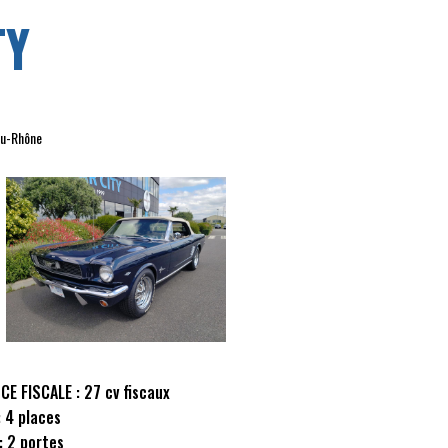
TY
du-Rhône
CE FISCALE :
27 cv fiscaux
:
4 places
:
2 portes