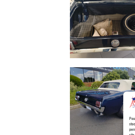
Pou
sto
per
site