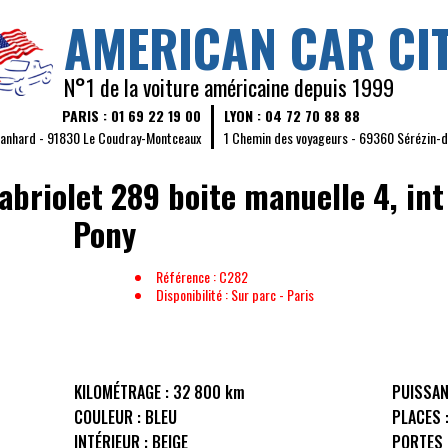
AMERICAN CAR CI
N°1 de la voiture américaine depuis 1999
PARIS : 01 69 22 19 00
LYON : 04 72 70 88 88
Panhard - 91830 Le Coudray-Montceaux
1 Chemin des voyageurs - 69360 Sérézin-
briolet 289 boite manuelle 4, int
Pony
Référence : C282
Disponibilité : Sur parc - Paris
KILOMÉTRAGE :
32 800 km
PUISSAN
COULEUR :
BLEU
PLACES 
INTÉRIEUR :
BEIGE
PORTES 