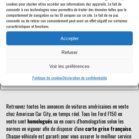
cookies pour stocker et/ou accéder aux informations des appareils. Le fait de
consentir à ces technologies nous permettra de traiter des données telles que le
comportement de navigation ou les ID uniques sur ce site. Le fait de ne pas
consentir ou de retirer son consentement peut avoir un effet négatif sur certaines
caractéristiques et fonctions.
Référence inconnue
Accepter
Le véhicule recherché n'est pas ou plus référencé.
Refuser
Retourner à la liste des véhicules en stock
Voir les préférences
Politique de cookies
Déclaration de confidentialité
Retrouvez toutes les annonces de voitures américaines en vente
chez American Car City, en temps réel. Tous les Ford F150 en
vente sont
homologués
ou en cours d'homologation selon les
normes en vigueur afin de disposer d'une
carte grise française
.
Chaque véhicule est garanti pour vous assurer le meilleur service