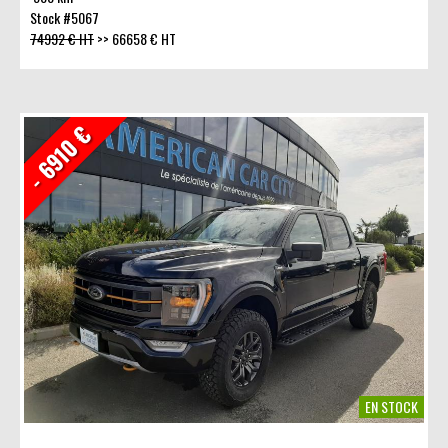
Stock #5067
74992 € HT
>>
66658 € HT
- 6910 €
EN STOCK