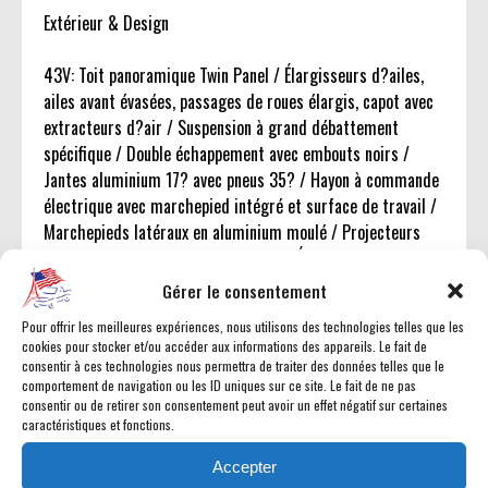
Extérieur & Design
43V: Toit panoramique Twin Panel / Élargisseurs d?ailes,
ailes avant évasées, passages de roues élargis, capot avec
extracteurs d?air / Suspension à grand débattement
spécifique / Double échappement avec embouts noirs /
Jantes aluminium 17? avec pneus 35? / Hayon à commande
électrique avec marchepied intégré et surface de travail /
Marchepieds latéraux en aluminium moulé / Projecteurs
LED à fonction pivotante dynamique / Éclairage de zone
360° avec éclairage additionnel de benne / Boîte de
Gérer le consentement
rangement dans la benne / Skid plates renforcées avant et
Pour offrir les meilleures expériences, nous utilisons des technologies telles que les
moteur /
cookies pour stocker et/ou accéder aux informations des appareils. Le fait de
consentir à ces technologies nous permettra de traiter des données telles que le
comportement de navigation ou les ID uniques sur ce site. Le fait de ne pas
Utilitaire & Remorquage
consentir ou de retirer son consentement peut avoir un effet négatif sur certaines
caractéristiques et fonctions.
Réservoir grande capacité 136L / Boîte de transfert à
verrouillage mécanique et 2 rapports / Pro Power Onboard
Accepter