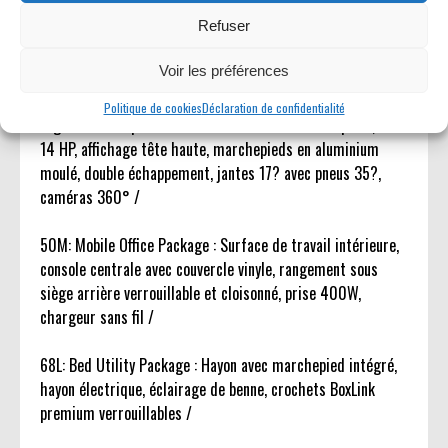
? 2KW /
Refuser
Packages inclus
Voir les préférences
801: Pack High 801A : Sièges avant chauffants et ventilés,
Politique de cookies
Déclaration de confidentialité
régulateur adaptatif avec aide à la conduite complète, B&O
14 HP, affichage tête haute, marchepieds en aluminium
moulé, double échappement, jantes 17? avec pneus 35?,
caméras 360° /
50M: Mobile Office Package : Surface de travail intérieure,
console centrale avec couvercle vinyle, rangement sous
siège arrière verrouillable et cloisonné, prise 400W,
chargeur sans fil /
68L: Bed Utility Package : Hayon avec marchepied intégré,
hayon électrique, éclairage de benne, crochets BoxLink
premium verrouillables /