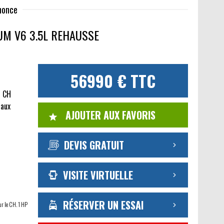
nnonce
M V6 3.5L REHAUSSE
56990 € TTC
0 CH
caux
AJOUTER AUX FAVORIS
DEVIS GRATUIT
VISITE VIRTUELLE
RÉSERVER UN ESSAI
ur le CH. 1 HP