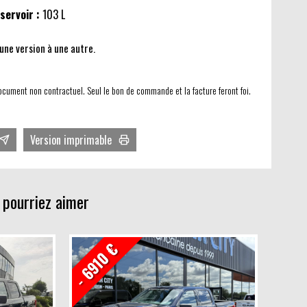
servoir :
103 L
'une version à une autre.
ocument non contractuel. Seul le bon de commande et la facture feront foi.
Version imprimable
Avec photos
Sans photos
 pourriez aimer
- 6910 €