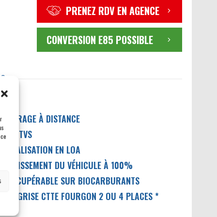
PRENEZ RDV EN AGENCE
CONVERSION E85 POSSIBLE
TS
ÉMARRAGE À DISTANCE
r
us
AS DE TVS
 ce
ÉFISCALISATION EN LOA
MORTISSEMENT DU VÉHICULE À 100%
VA RÉCUPÉRABLE SUR BIOCARBURANTS
s
ARTE GRISE CTTE FOURGON 2 OU 4 PLACES *