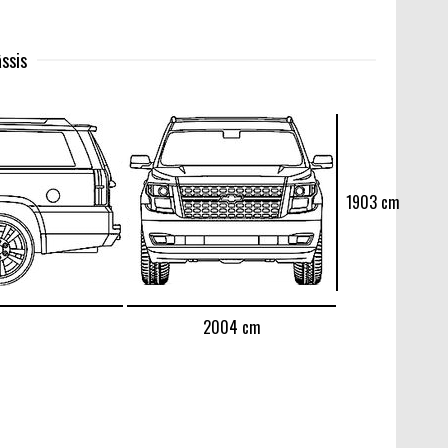
ssis
1903 cm
2004 cm