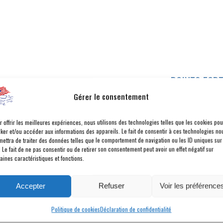
POINTS FOR
Gérer le consentement
ORIGINE FRANCE
D
r offrir les meilleures expériences, nous utilisons des technologies telles que les cookies pou
cker et/ou accéder aux informations des appareils. Le fait de consentir à ces technologies no
VENDU NEUF PAR AMERICAN CAR CITY
P
mettra de traiter des données telles que le comportement de navigation ou les ID uniques sur
. Le fait de ne pas consentir ou de retirer son consentement peut avoir un effet négatif sur
PRÉPARATION AMERICAN CAR CITY
D
aines caractéristiques et fonctions.
BODY LIFT 2'' + KIT RÉHAUSSE AMORTISSEURS
A
AVANT 2'' + JANTES 20'' MAYHEM + KIT DÉCO 'F150' +
T
Accepter
Refuser
Voir les préférence
ADMISSION K&N + ECHAPPEMENT À CLAPETS
C
Politique de cookies
Déclaration de confidentialité