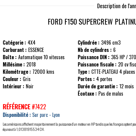
Description de l'a
FORD F150
SUPERCREW PLATINU
Catégorie :
4X4
Cylindrée :
3496 cm3
Carburant :
ESSENCE
Nb de cylindres :
6
Boîte :
Automatique 10 vitesses
Puissance DIN :
365 HP / 37
Millésime :
2018
Puissance fiscale :
20 cv fis
Kilométrage :
72000 kms
Type :
CTTE-PLATEAU 4 places
Couleur :
Gris
Portes :
4 portes
Intérieur :
Noir
Durée de garantie :
12 mois
Écotaxe :
Pas de malus
RÉFÉRENCE
#7422
Disponibilité :
Sur parc - Lyon
Les américains affichent majoritairement la puissance d'un moteur en HP tandis que les français optent po
équivaut à 1,01381915534 CH.