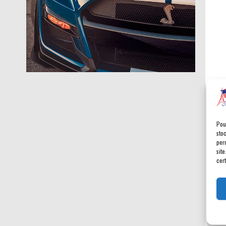
Pou
sto
per
site
cert