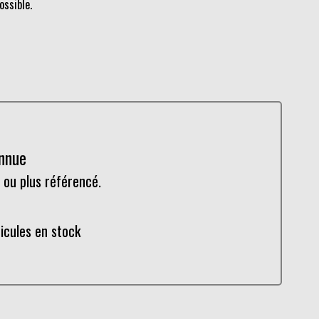
ossible.
onnue
 ou plus référencé.
hicules en stock