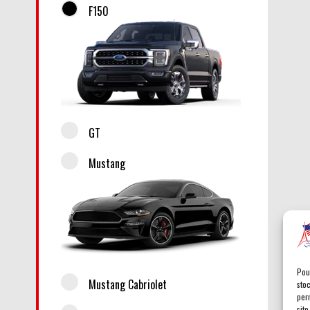
F150
GT
Mustang
Pou
Mustang Cabriolet
sto
per
site