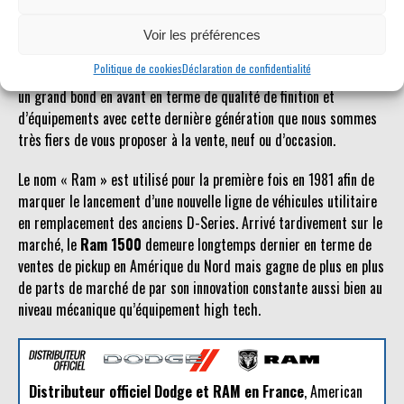
possible.
Voir les préférences
Le
Dodge Ram
est un véhicule qui jouit d’une certaine popularité
Politique de cookies
Déclaration de confidentialité
en Europe. Plus accessible que d’autres pickups américains, il fait
un grand bond en avant en terme de qualité de finition et
d’équipements avec cette dernière génération que nous sommes
très fiers de vous proposer à la vente, neuf ou d’occasion.
Le nom « Ram » est utilisé pour la première fois en 1981 afin de
marquer le lancement d’une nouvelle ligne de véhicules utilitaire
en remplacement des anciens D-Series. Arrivé tardivement sur le
marché, le
Ram 1500
demeure longtemps dernier en terme de
ventes de pickup en Amérique du Nord mais gagne de plus en plus
de parts de marché de par son innovation constante aussi bien au
niveau mécanique qu’équipement high tech.
Distributeur officiel Dodge et RAM en France
, American