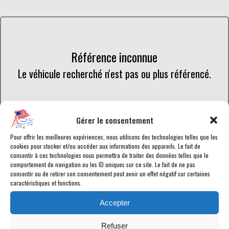
Référence inconnue
Le véhicule recherché n'est pas ou plus référencé.
Retourner à la liste des véhicules en stock
Gérer le consentement
Pour offrir les meilleures expériences, nous utilisons des technologies telles que les
cookies pour stocker et/ou accéder aux informations des appareils. Le fait de
consentir à ces technologies nous permettra de traiter des données telles que le
comportement de navigation ou les ID uniques sur ce site. Le fait de ne pas
consentir ou de retirer son consentement peut avoir un effet négatif sur certaines
Retrouvez toutes les annonces de voitures américaines en vente
caractéristiques et fonctions.
chez American Car City, en temps réel. Tous les Dodge RAM-1500
en vente sont
homologués
ou en cours d'homologation selon les
Accepter
normes en vigueur afin de disposer d'une
carte grise française
.
Chaque véhicule est garanti pour vous assurer le meilleur service
Refuser