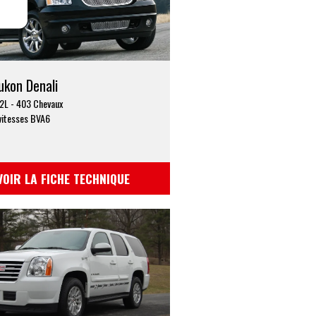
kon Denali
,2L - 403 Chevaux
vitesses BVA6
VOIR LA FICHE TECHNIQUE