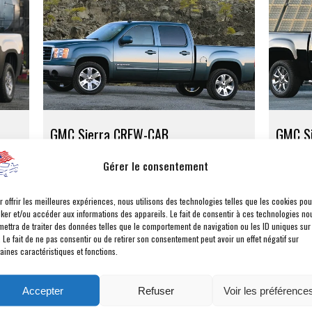
GMC Sierra CREW-CAB
GMC Si
V8 Essence 5,3L - 315 Chevaux
V8 FFV 6
Gérer le consentement
Boîte de vitesses ba4r
Boîte de 
r offrir les meilleures expériences, nous utilisons des technologies telles que les cookies pou
cker et/ou accéder aux informations des appareils. Le fait de consentir à ces technologies no
VOIR LA FICHE TECHNIQUE
mettra de traiter des données telles que le comportement de navigation ou les ID uniques sur
. Le fait de ne pas consentir ou de retirer son consentement peut avoir un effet négatif sur
aines caractéristiques et fonctions.
Accepter
Refuser
Voir les préférence