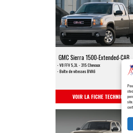
GMC Sierra 1500-Extended-CAB
V8 FFV 5,3L - 315 Chevaux
Boîte de vitesses BVA6
Pou
sto
VOIR LA FICHE TECHNIQUE
per
site
cert