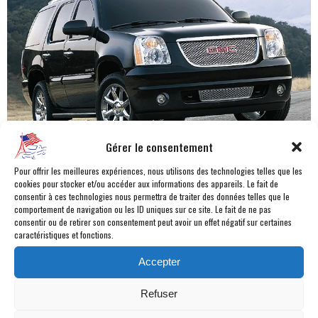
Gérer le consentement
Pour offrir les meilleures expériences, nous utilisons des technologies telles que les
Moteur :
V8 FFV
cookies pour stocker et/ou accéder aux informations des appareils. Le fait de
Cylindrée :
6,2L
consentir à ces technologies nous permettra de traiter des données telles que le
comportement de navigation ou les ID uniques sur ce site. Le fait de ne pas
DIN :
403 Chevaux
consentir ou de retirer son consentement peut avoir un effet négatif sur certaines
Couple maxi :
57 m/Kg à 4400
caractéristiques et fonctions.
Boîte de vitesses :
BVA6
Accepter
Transmission :
4x4 permanent
Dimensions (L x l x h) :
5052x2068x1960
Refuser
Réservoir :
98 L