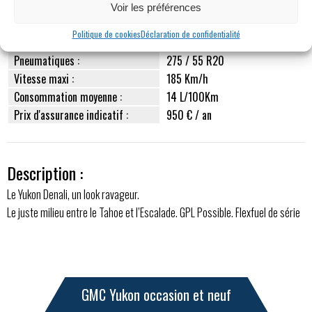
Poids à vide :
2415 Kg
Voir les préférences
PTRA / Remorquable :
nc / 3674 kg
Politique de cookies
Déclaration de confidentialité
Freins Av/Ar :
4 disques ventilés + ABS
Pneumatiques :
275 / 55 R20
Vitesse maxi :
185 Km/h
Consommation moyenne :
14 L/100Km
Prix d'assurance indicatif :
950 € / an
Description :
Le Yukon Denali, un look ravageur.
Le juste milieu entre le Tahoe et l’Escalade. GPL Possible. Flexfuel de série
GMC Yukon occasion et neuf