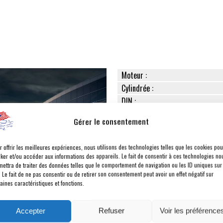
Moteur :
Cylindrée :
DIN :
Couple maxi :
Gérer le consentement
Boîte de vitesses :
Transmission :
r offrir les meilleures expériences, nous utilisons des technologies telles que les cookies pou
Dimensions (L x l x h) :
cker et/ou accéder aux informations des appareils. Le fait de consentir à ces technologies no
Réservoir :
mettra de traiter des données telles que le comportement de navigation ou les ID uniques sur
. Le fait de ne pas consentir ou de retirer son consentement peut avoir un effet négatif sur
Poids à vide :
aines caractéristiques et fonctions.
PTRA / Remorquable :
Freins Av/Ar :
Accepter
Refuser
Voir les préférence
Pneumatiques :