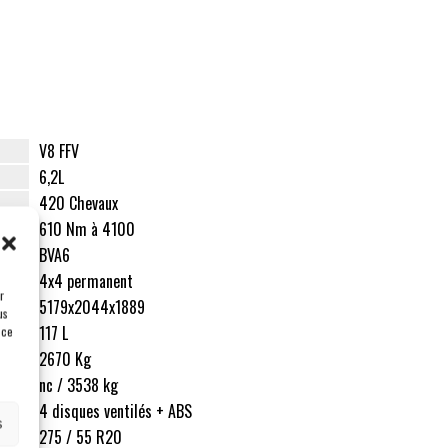
V8 FFV
6,2L
420 Chevaux
610 Nm à 4100
BVA6
4x4 permanent
r
5179x2044x1889
us
117 L
 ce
2670 Kg
nc / 3538 kg
4 disques ventilés + ABS
s
275 / 55 R20