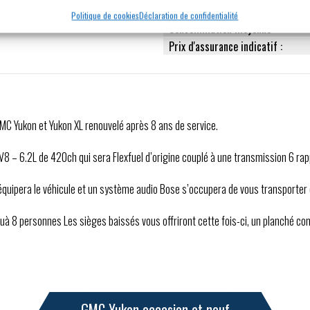
Vitesse maxi :
Politique de cookies
Déclaration de confidentialité
Consommation moyenne :
Prix d'assurance indicatif :
 GMC Yukon et Yukon XL renouvelé après 8 ans de service.
V8 – 6.2L de 420ch qui sera Flexfuel d’origine couplé à une transmission 6 rap
quipera le véhicule et un système audio Bose s’occupera de vous transporter
usquà 8 personnes Les sièges baissés vous offriront cette fois-ci, un planché c
GMC Yukon occasion et neuf