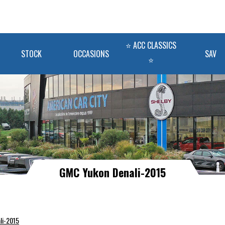
⭐ ACC CLASSICS
STOCK
OCCASIONS
SAV
⭐
GMC Yukon Denali-2015
li-2015