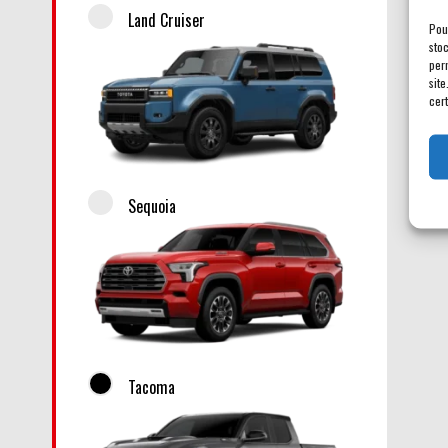
Land Cruiser
Pou
sto
per
site
cert
Sequoia
Tacoma