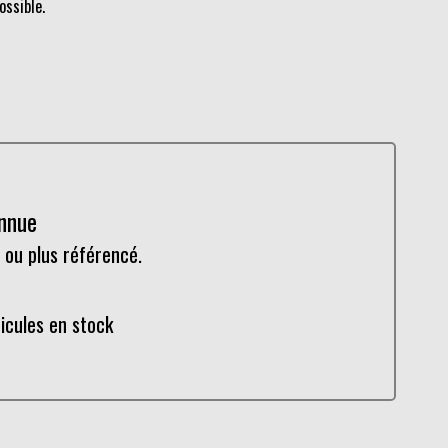
ossible.
onnue
 ou plus référencé.
hicules en stock