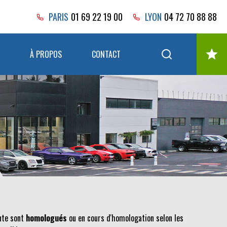
PARIS
01 69 22 19 00
LYON
04 72 70 88 88
À PROPOS
CONTACT
ente sont
homologués
ou en cours d'homologation selon les