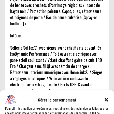
de benne avec crochets d?arrimage réglables / Insert de
hayon noir / Protection peinture: Capot, ailes, rétroviseurs
et poignées de porte / Bac de benne pulvérisé (Spray-on
bedliner) /
Intérieur
Sellerie SofTex® avec sièges avant chauffants et ventilés
IsoDynamic Performance / Toit ouvrant électrique avec
pare-soleil coulissant / Volant chauffant gainé de cuir TRD
Pro / Chargeur sans fil Qi avec témoin de charge /
Rétroviseur intérieur numérique avec HomeLink® / Sièges
à réglages électriques / Vitre arrière coulissante
électrique avec vitrage teinté / Ports USB-C avant et
arrière avec charge rapide /
Gérer le consentement
Multimédia
Pour offrir les meilleures expériences, nous utilisons des technologies telles que les
cookies pour stocker et/ou accéder aux informations des appareils. Le fait de