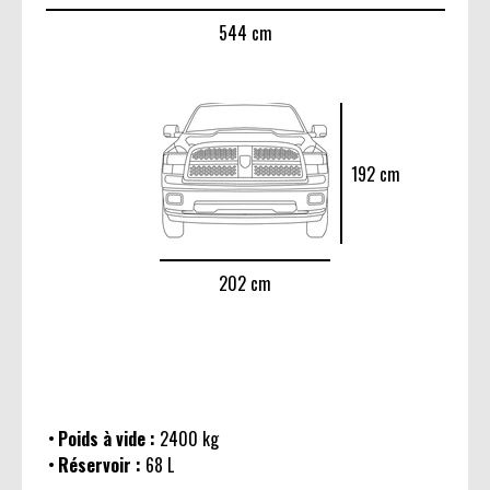
544 cm
192 cm
202 cm
Poids à vide :
2400 kg
Réservoir :
68 L