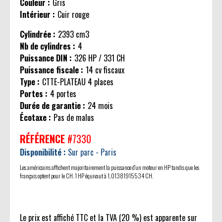
Couleur :
Gris
Intérieur :
Cuir rouge
Cylindrée :
2393 cm3
Nb de cylindres :
4
Puissance DIN :
326 HP / 331 CH
Puissance fiscale :
14 cv fiscaux
Type :
CTTE-PLATEAU 4 places
Portes :
4 portes
Durée de garantie :
24 mois
Écotaxe :
Pas de malus
RÉFÉRENCE
#7330
Disponibilité :
Sur parc - Paris
Les américains affichent majoritairement la puissance d'un moteur en HP tandis que les
français optent pour le CH. 1 HP équivaut à 1,01381915534 CH.
Le prix est affiché TTC et la TVA (20 %) est apparente sur