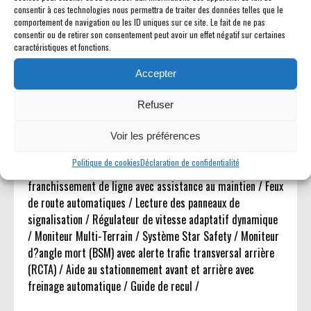
Écran tactile 14 pouces Toyota Audio Multimedia / Système
consentir à ces technologies nous permettra de traiter des données telles que le
audio JBL® 10 haut-parleurs avec caisson de basses,
comportement de navigation ou les ID uniques sur ce site. Le fait de ne pas
amplificateur et enceinte portable JBL® FLEX / Apple
consentir ou de retirer son consentement peut avoir un effet négatif sur certaines
caractéristiques et fonctions.
CarPlay® sans fil / Android Auto? sans fil / Combiné
d'instruments numérique 12,3 pouces personnalisable / GPS
Accepter
Europe indisponible /
Refuser
Sécurité & Aides à la conduite
Voir les préférences
Toyota Safety Sense 3.0: Pré-collision avec détection
Politique de cookies
Déclaration de confidentialité
piétons / Assistance proactive à la conduite / Alerte de
franchissement de ligne avec assistance au maintien / Feux
de route automatiques / Lecture des panneaux de
signalisation / Régulateur de vitesse adaptatif dynamique
/ Moniteur Multi-Terrain / Système Star Safety / Moniteur
d?angle mort (BSM) avec alerte trafic transversal arrière
(RCTA) / Aide au stationnement avant et arrière avec
freinage automatique / Guide de recul /