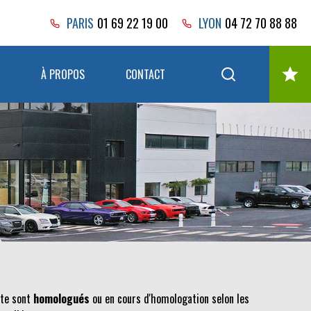
PARIS
01 69 22 19 00
LYON
04 72 70 88 88
À PROPOS
CONTACT
nte sont
homologués
ou en cours d'homologation selon les