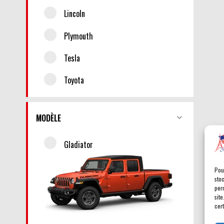
Lincoln
Plymouth
Tesla
Toyota
MODÈLE
Gladiator
Pou
sto
per
site
cert