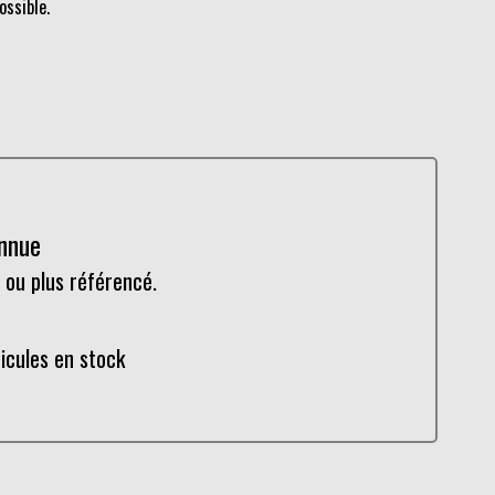
ossible.
onnue
 ou plus référencé.
hicules en stock