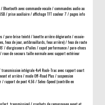
uto / Bluetooth avec commande vocale / commandes audio au
 / prise auxiliaire / affichage TFT couleur 7' / pages info
s / pare-brise teinté / lunette arrière dégivrante / essuie-
s, feux de jour, antibrouillards, feux arrière) / feux de route
35' / élargisseurs d?ailes / capot performance / pare-chocs
/ roue de secours taille normale avec support extérieur
/ transmission intégrale 4x4 Rock-Trac avec rapport court
 avant et arrière / mode Off-Road Plus / suspension
r / rapport de pont 4.56 / Selec-Speed (contrôle en
ansfert, transmission) / crochets de remorquage avant et