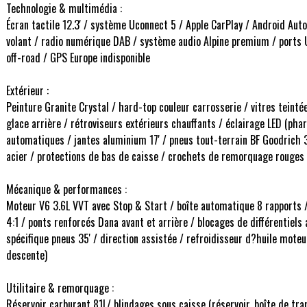
Technologie & multimédia :
Écran tactile 12.3' / système Uconnect 5 / Apple CarPlay / Android A
volant / radio numérique DAB / système audio Alpine premium / ports USB
off-road / GPS Europe indisponible
Extérieur :
Peinture Granite Crystal / hard-top couleur carrosserie / vitres teintée
glace arrière / rétroviseurs extérieurs chauffants / éclairage LED (phare
automatiques / jantes aluminium 17' / pneus tout-terrain BF Goodrich 
acier / protections de bas de caisse / crochets de remorquage rouges 
Mécanique & performances :
Moteur V6 3.6L VVT avec Stop & Start / boîte automatique 8 rapports 
4:1 / ponts renforcés Dana avant et arrière / blocages de différentiels
spécifique pneus 35' / direction assistée / refroidisseur d?huile moteu
descente)
Utilitaire & remorquage :
Réservoir carburant 81L/ blindages sous caisse (réservoir, boîte de tr