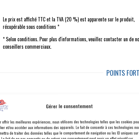
Le prix est affiché TTC et la TVA (20 %) est apparente sur le produit,
récupérable sous conditions *
* Selon conditions. Pour plus d'informations, veuillez contacter un de n
conseillers commerciaux.
POINTS FOR
UCONNECT 5 AVEC ÉCRAN DE 12.3 POUCES
T
Gérer le consentement
MODE OFF-ROAD PLUS
V
SYSTÈME AUDIO PREMIUM ALPINE
BA
r offrir les meilleures expériences, nous utilisons des technologies telles que les cookies pou
RÉGULATEUR DE VITESSE ADAPTATIF AMÉLIORÉ
cker et/ou accéder aux informations des appareils. Le fait de consentir à ces technologies no
mettra de traiter des données telles que le comportement de navigation ou les ID uniques sur
. Le fait de ne pas consentir ou de retirer son consentement peut avoir un effet négatif sur