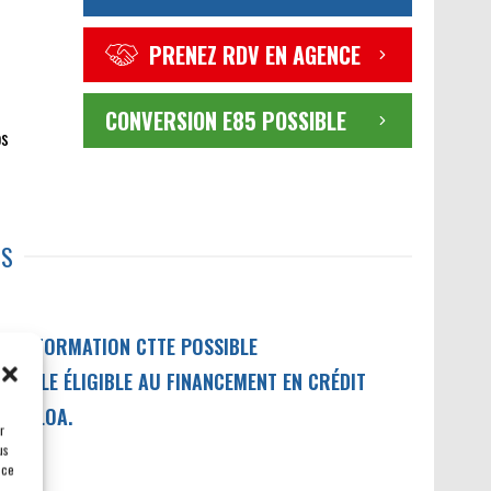
PRENEZ RDV EN AGENCE
CONVERSION E85 POSSIBLE
os
TS
RANSFORMATION CTTE POSSIBLE
ÉHICULE ÉLIGIBLE AU FINANCEMENT EN CRÉDIT
IL / LOA.
r
us
 ce