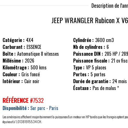
Description de l'a
JEEP WRANGLER
Rubicon X V
Catégorie :
4X4
Cylindrée :
3600 cm3
Carburant :
ESSENCE
Nb de cylindres :
6
Boîte :
Automatique 8 vitesses
Puissance DIN :
285 HP / 28
Millésime :
2026
Puissance fiscale :
21 cv fis
Kilométrage :
500 kms
Type :
VP 5 places
Couleur :
Gris foncé
Portes :
5 portes
Intérieur :
Cuir noir
Durée de garantie :
24 mois
Écotaxe :
Pas de malus *
RÉFÉRENCE
#7532
Disponibilité :
Sur parc - Paris
Les américains affichent majoritairement la puissance d'un moteur en HP tandis que les français optent po
équivaut à 1,01381915534 CH.