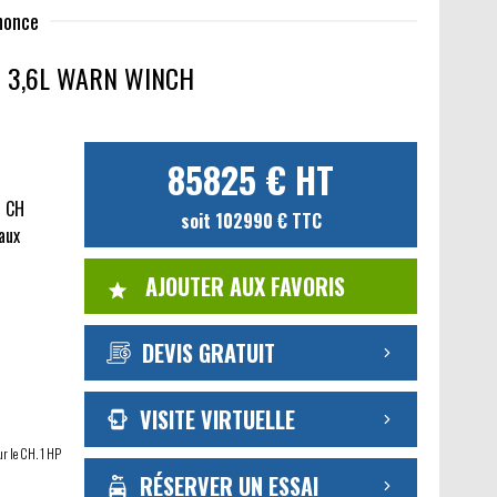
nnonce
6 3,6L WARN WINCH
85825 € HT
9 CH
soit 102990 € TTC
caux
AJOUTER AUX FAVORIS
DEVIS GRATUIT
VISITE VIRTUELLE
ur le CH. 1 HP
RÉSERVER UN ESSAI