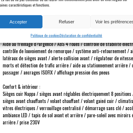
aines caractéristiques et fonctions.
Description
Accepter
Refuser
Voir les préférence
Politique de cookies
Déclaration de confidentialité
Sécurité :
Aide au freinage d?urgence / ABS 4 roues / contrôle de stabilité élect
contrôle de louvoiement de remorque / système anti-retournement / ai
latéraux de sièges avant / alerte collision avant / régulateur de vitess
morts et détection de trafic arrière / aide au stationnement arrière / 
passager / ancrages ISOFIX / affichage pression des pneus
Confort & intérieur :
Sièges cuir Nappa / sièges avant réglables électriquement 8 positions
sièges avant chauffants / volant chauffant / volant gainé cuir / climat
vitres électriques / verrouillage centralisé / démarrage sans clé / acc
ambiance LED / tapis de sol avant et arrière / pare-soleil avec miroirs
arrière / prise 230V