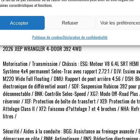
aines caractéristiques et fonctions.
Accepter
Refuser
Voir les préférence
Description
Politique de cookies
Déclaration de confidentialité
2026 JEEP WRANGLER 4-DOOR 392 4WD
Motorisation / Transmission / Châssis : ESG: Moteur V8 6.4L SRT HEMI
Système 4x4 permanent Selec-Trac avec rapport 2.72:1 / DJV: Essieu 
M220 Wide Full Floating / DMU: Rapport de pont arrière 4.56 / DSH: Blo
électronique de différentiel avant / SDF: Suspension Rubicon 392 pour 
déconnectable / BNK: Contrôle Selec-Speed / XG7: Mode Off-Road Plus /
réservoir / XEF: Protection de boîte de transfert / XE9: Protection de
Attelage Class II / XF2: Faisceau d?attelage 7 et 4 broches / NHA: Ref
litres /
Sécurité / Aides à la conduite : BGG: Assistance au freinage avancée / 
démarrage en côte / BNM: Antipatinage / BNS: Réduction électronique d