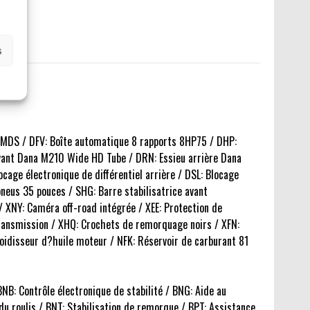
s
 MDS / DFV: Boîte automatique 8 rapports 8HP75 / DHP:
avant Dana M210 Wide HD Tube / DRN: Essieu arrière Dana
cage électronique de différentiel arrière / DSL: Blocage
pneus 35 pouces / SHG: Barre stabilisatrice avant
 XNY: Caméra off-road intégrée / XEE: Protection de
 transmission / XHQ: Crochets de remorquage noirs / XFN:
roidisseur d?huile moteur / NFK: Réservoir de carburant 81
BNB: Contrôle électronique de stabilité / BNG: Aide au
u roulis / BNT: Stabilisation de remorque / BPT: Assistance