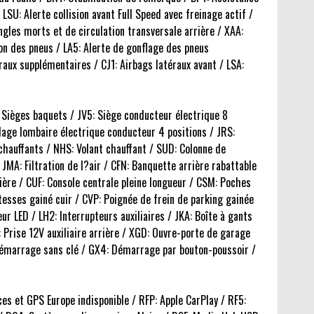
SU: Alerte collision avant Full Speed avec freinage actif /
gles morts et de circulation transversale arrière / XAA:
on des pneus / LA5: Alerte de gonflage des pneus
raux supplémentaires / CJ1: Airbags latéraux avant / LSA:
C: Sièges baquets / JV5: Siège conducteur électrique 8
lage lombaire électrique conducteur 4 positions / JRS:
chauffants / NHS: Volant chauffant / SUD: Colonne de
JMA: Filtration de l?air / CFN: Banquette arrière rabattable
rière / CUF: Console centrale pleine longueur / CSM: Poches
sses gainé cuir / CVP: Poignée de frein de parking gainée
r LED / LH2: Interrupteurs auxiliaires / JKA: Boîte à gants
JM: Prise 12V auxiliaire arrière / XGD: Ouvre-porte de garage
 démarrage sans clé / GX4: Démarrage par bouton-poussoir /
es et GPS Europe indisponible / RFP: Apple CarPlay / RF5: