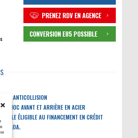
PRENEZ RDV EN AGENCE
CONVERSION E85 POSSIBLE
os
TS
LERTE ANTICOLLISION
ARECHOC AVANT ET ARRIÈRE EN ACIER
ÉHICULE ÉLIGIBLE AU FINANCEMENT EN CRÉDIT
r
IL / LOA.
us
 ce