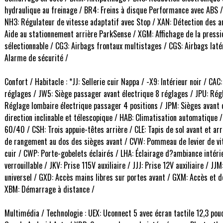
hydraulique au freinage / BR4: Freins à disque Performance avec ABS / L
NH3: Régulateur de vitesse adaptatif avec Stop / XAN: Détection des an
Aide au stationnement arrière ParkSense / XGM: Affichage de la pressi
sélectionnable / CG3: Airbags frontaux multistages / CGS: Airbags laté
Alarme de sécurité /
Confort / Habitacle : *JJ: Sellerie cuir Nappa / -X9: Intérieur noir / CA
réglages / JW5: Siège passager avant électrique 8 réglages / JPU: Rég
Réglage lombaire électrique passager 4 positions / JPM: Sièges avant 
direction inclinable et télescopique / HAB: Climatisation automatique / 
60/40 / CSH: Trois appuie-têtes arrière / CLE: Tapis de sol avant et ar
de rangement au dos des sièges avant / CVW: Pommeau de levier de vite
cuir / CWP: Porte-gobelets éclairés / LHA: Éclairage d?ambiance intérieu
verrouillable / JKV: Prise 115V auxiliaire / JJJ: Prise 12V auxiliaire / J
universel / GXD: Accès mains libres sur portes avant / GXM: Accès et
XBM: Démarrage à distance /
Multimédia / Technologie : UEX: Uconnect 5 avec écran tactile 12,3 pouc