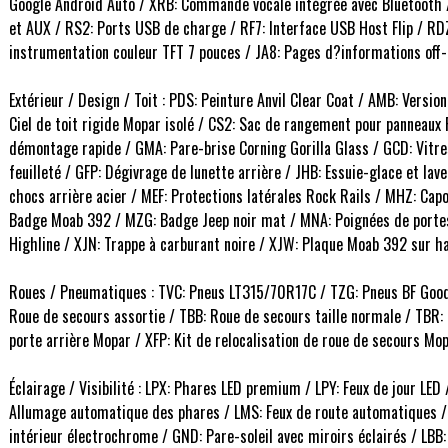
Google Android Auto / XRB: Commande vocale intégrée avec Bluetooth
et AUX / RS2: Ports USB de charge / RF7: Interface USB Host Flip / RD
instrumentation couleur TFT 7 pouces / JA8: Pages d?informations off-
Extérieur / Design / Toit : PDS: Peinture Anvil Clear Coat / AMB: Versi
Ciel de toit rigide Mopar isolé / CS2: Sac de rangement pour panneaux
démontage rapide / GMA: Pare-brise Corning Gorilla Glass / GCD: Vitre
feuilleté / GFP: Dégivrage de lunette arrière / JHB: Essuie-glace et la
chocs arrière acier / MEF: Protections latérales Rock Rails / MHZ: Cap
Badge Moab 392 / MZG: Badge Jeep noir mat / MNA: Poignées de portes 
Highline / XJN: Trappe à carburant noire / XJW: Plaque Moab 392 sur ha
Roues / Pneumatiques : TVC: Pneus LT315/70R17C / TZG: Pneus BF Goodr
Roue de secours assortie / TBB: Roue de secours taille normale / TBR:
porte arrière Mopar / XFP: Kit de relocalisation de roue de secours Mop
Éclairage / Visibilité : LPX: Phares LED premium / LPY: Feux de jour LED 
Allumage automatique des phares / LMS: Feux de route automatiques / 
intérieur électrochrome / GND: Pare-soleil avec miroirs éclairés / LBB: