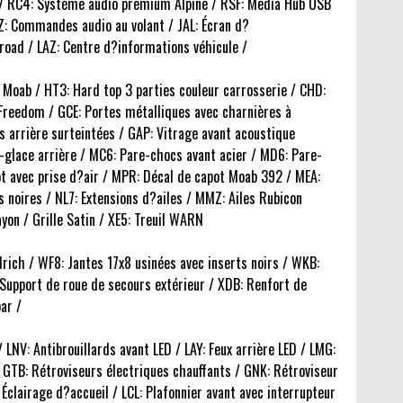
 / RC4: Système audio premium Alpine / RSF: Media Hub USB
Z: Commandes audio au volant / JAL: Écran d?
road / LAZ: Centre d?informations véhicule /
on Moab / HT3: Hard top 3 parties couleur carrosserie / CHD:
 Freedom / GCE: Portes métalliques avec charnières à
s arrière surteintées / GAP: Vitrage avant acoustique
ve-glace arrière / MC6: Pare-chocs avant acier / MD6: Pare-
ot avec prise d?air / MPR: Décal de capot Moab 392 / MEA:
noires / NL7: Extensions d?ailes / MMZ: Ailes Rubicon
yon / Grille Satin / XE5: Treuil WARN
ich / WF8: Jantes 17x8 usinées avec inserts noirs / WKB:
 Support de roue de secours extérieur / XDB: Renfort de
ar /
/ LNV: Antibrouillards avant LED / LAY: Feux arrière LED / LMG:
GTB: Rétroviseurs électriques chauffants / GNK: Rétroviseur
 Éclairage d?accueil / LCL: Plafonnier avant avec interrupteur