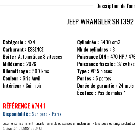
Description de l'a
JEEP WRANGLER
SRT392
Catégorie :
4X4
Cylindrée :
6400 cm3
Carburant :
ESSENCE
Nb de cylindres :
8
Boîte :
Automatique 8 vitesses
Puissance DIN :
470 HP / 47
Millésime :
2026
Puissance fiscale :
37 cv fis
Kilométrage :
500 kms
Type :
VP 5 places
Couleur :
Gris Anvil
Portes :
5 portes
Intérieur :
Cuir noir
Durée de garantie :
24 mois
Écotaxe :
Pas de malus *
RÉFÉRENCE
#7441
Disponibilité :
Sur parc - Paris
Les américains affichent majoritairement la puissance d'un moteur en HP tandis que les français optent po
équivaut à 1,01381915534 CH.