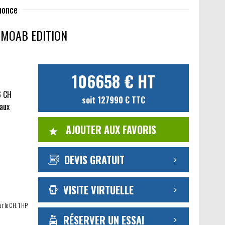
nnonce
 MOAB EDITION
106658 € HT
6 CH
soit 127990 € TTC
caux
AJOUTER AUX FAVORIS
DEVIS GRATUIT
VISITE VIRTUELLE
ur le CH. 1 HP
RÉSERVER UN ESSAI