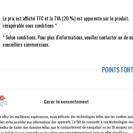
Le prix est affiché TTC et la TVA (20 %) est apparente sur le produit,
récupérable sous conditions *
* Selon conditions. Pour plus d'informations, veuillez contacter un de n
conseillers commerciaux.
POINTS FOR
PLAQUE DE PROTECTION RÉSERVOIR, BOÎTE DE
A
Gérer le consentement
TRANSFERT, TRANSMISSION
P
RÉGULATEUR DE VITESSE ADAPTATIF AVEC FONCTION
V
r offrir les meilleures expériences, nous utilisons des technologies telles que les cookies pou
ARRÊT
BA
cker et/ou accéder aux informations des appareils. Le fait de consentir à ces technologies no
mettra de traiter des données telles que le comportement de navigation ou les ID uniques sur
UCONNECT 5 NAV AVEC ÉCRAN 12,3 POUCES
. Le fait de ne pas consentir ou de retirer son consentement peut avoir un effet négatif sur