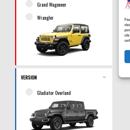
Grand Wagoneer
Wrangler
Pou
sto
per
site
cert
VERSION
Gladiator Overland