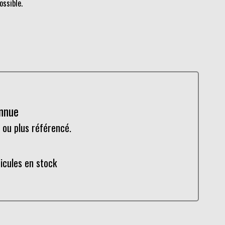
ossible.
onnue
 ou plus référencé.
hicules en stock