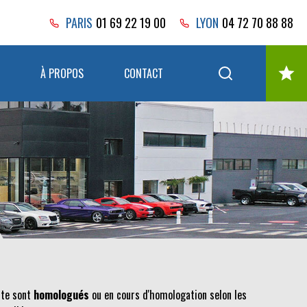
PARIS
01 69 22 19 00
LYON
04 72 70 88 88
À PROPOS
CONTACT
nte sont
homologués
ou en cours d'homologation selon les