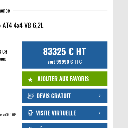
nnonce
 AT4 4x4 V8 6,2L
83325 € HT
6 CH
caux
soit 99990 € TTC
AJOUTER AUX FAVORIS
DEVIS GRATUIT
VISITE VIRTUELLE
ur le CH. 1 HP