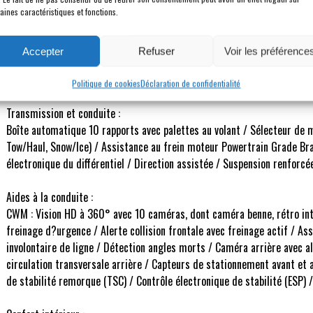
PAS DE TVS *
BA
aines caractéristiques et fonctions.
Accepter
Refuser
Voir les préférence
Description
Politique de cookies
Déclaration de confidentialité
Transmission et conduite :
Boîte automatique 10 rapports avec palettes au volant / Sélecteur de m
Tow/Haul, Snow/Ice) / Assistance au frein moteur Powertrain Grade Br
électronique du différentiel / Direction assistée / Suspension renforcé
Aides à la conduite :
CWM : Vision HD à 360° avec 10 caméras, dont caméra benne, rétro int
freinage d?urgence / Alerte collision frontale avec freinage actif / As
involontaire de ligne / Détection angles morts / Caméra arrière avec a
circulation transversale arrière / Capteurs de stationnement avant et 
de stabilité remorque (TSC) / Contrôle électronique de stabilité (ESP)