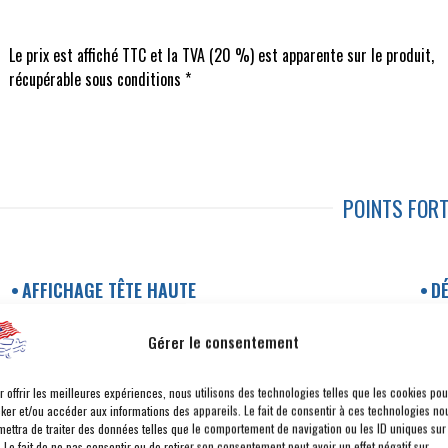
Le prix est affiché TTC et la TVA (20 %) est apparente sur le produit,
récupérable sous conditions *
POINTS FOR
AFFICHAGE TÊTE HAUTE
DÉ
CAMÉRA 360
A
Gérer le consentement
ECHAPPEMENT ACTIF
T
HAYON MULTI-FLEX TAILGATE
C
r offrir les meilleures expériences, nous utilisons des technologies telles que les cookies pou
cker et/ou accéder aux informations des appareils. Le fait de consentir à ces technologies no
SUSPENSION SURÉLEVÉE DE 2 POUCES
V
mettra de traiter des données telles que le comportement de navigation ou les ID uniques sur
. Le fait de ne pas consentir ou de retirer son consentement peut avoir un effet négatif sur