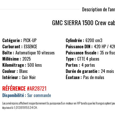
Description de l'a
GMC SIERRA
1500 Crew cab
Catégorie :
PICK-UP
Cylindrée :
6200 cm3
Carburant :
ESSENCE
Puissance DIN :
420 HP / 42
Boîte :
Automatique 10 vitesses
Puissance fiscale :
35 cv fis
Millésime :
2025
Type :
CTTE 4 places
Kilométrage :
500 kms
Portes :
4 portes
Couleur :
Blanc
Durée de garantie :
24 mois
Intérieur :
Cuir Noir
Écotaxe :
Pas de malus
RÉFÉRENCE
#AR28721
Disponibilité :
Sur commande
Les américains affichent majoritairement la puissance d'un moteur en HP tandis que les français optent po
équivaut à 1,01381915534 CH.