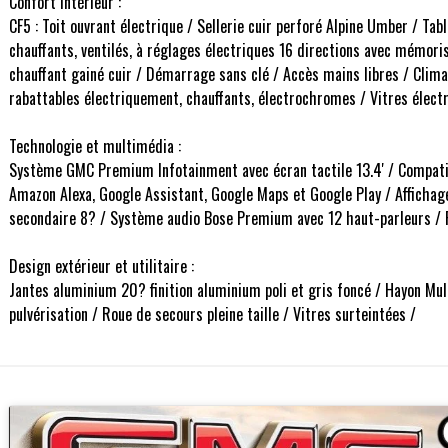
Confort intérieur :
CF5 : Toit ouvrant électrique / Sellerie cuir perforé Alpine Umber / Ta
chauffants, ventilés, à réglages électriques 16 directions avec mémori
chauffant gainé cuir / Démarrage sans clé / Accès mains libres / Clima
rabattables électriquement, chauffants, électrochromes / Vitres électr
Technologie et multimédia :
Système GMC Premium Infotainment avec écran tactile 13.4' / Compatib
Amazon Alexa, Google Assistant, Google Maps et Google Play / Affichag
secondaire 8? / Système audio Bose Premium avec 12 haut-parleurs / P
Design extérieur et utilitaire :
Jantes aluminium 20? finition aluminium poli et gris foncé / Hayon Mult
pulvérisation / Roue de secours pleine taille / Vitres surteintées /