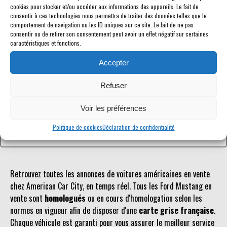
cookies pour stocker et/ou accéder aux informations des appareils. Le fait de
consentir à ces technologies nous permettra de traiter des données telles que le
comportement de navigation ou les ID uniques sur ce site. Le fait de ne pas
consentir ou de retirer son consentement peut avoir un effet négatif sur certaines
caractéristiques et fonctions.
Référence inconnue
Accepter
Le véhicule recherché n'est pas ou plus référencé.
Refuser
Retourner à la liste des véhicules en stock
Voir les préférences
Politique de cookies
Déclaration de confidentialité
Retrouvez toutes les annonces de voitures américaines en vente
chez American Car City, en temps réel. Tous les Ford Mustang en
vente sont
homologués
ou en cours d'homologation selon les
normes en vigueur afin de disposer d'une
carte grise française
.
Chaque véhicule est garanti pour vous assurer le meilleur service