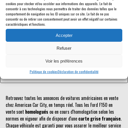
cookies pour stocker et/ou accéder aux informations des appareils. Le fait de
consentir à ces technologies nous permettra de traiter des données telles que le
comportement de navigation ou les ID uniques sur ce site. Le fait de ne pas
consentir ou de retirer son consentement peut avoir un effet négatif sur certaines
caractéristiques et fonctions.
Référence inconnue
Accepter
Le véhicule recherché n'est pas ou plus référencé.
Refuser
Retourner à la liste des véhicules en stock
Voir les préférences
Politique de cookies
Déclaration de confidentialité
Retrouvez toutes les annonces de voitures américaines en vente
chez American Car City, en temps réel. Tous les Ford F150 en
vente sont
homologués
ou en cours d'homologation selon les
normes en vigueur afin de disposer d'une
carte grise française
.
Chaque véhicule est garanti pour vous assurer le meilleur service