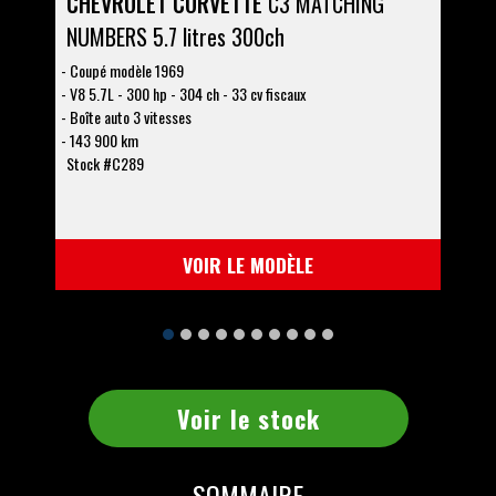
CHEVROLET CORVETTE
C3 MATCHING
CH
NUMBERS 5.7 litres 300ch
PA
Coupé modèle 1969
Co
V8 5.7L - 300 hp - 304 ch - 33 cv fiscaux
V8 
Boîte auto 3 vitesses
Boî
143 900 km
4 
Stock #C289
Sto
114
VOIR LE MODÈLE
Voir le stock
SOMMAIRE