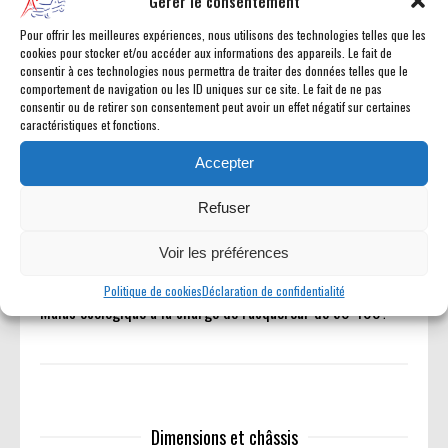
Gérer le consentement
Confort & Équipements
Pour offrir les meilleures expériences, nous utilisons des technologies telles que les
Front Lift avec fonction mémoire / Caméras HD avant et
cookies pour stocker et/ou accéder aux informations des appareils. Le fait de
arrière avec vues multiples / Aide au stationnement arrière
consentir à ces technologies nous permettra de traiter des données telles que le
comportement de navigation ou les ID uniques sur ce site. Le fait de ne pas
/
consentir ou de retirer son consentement peut avoir un effet négatif sur certaines
caractéristiques et fonctions.
Sécurité & Aides à la conduite
Accepter
Freinage d?urgence automatique / Freinage détection
piétons et cyclistes / Alerte collision avant / Alerte d?
Refuser
angle mort / Alerte de trafic transversal arrière / Aide au
maintien dans la voie avec alerte de franchissement /
Voir les préférences
Système d?airbags frontaux et latéraux /
Politique de cookies
Déclaration de confidentialité
Malus écologique à la charge de l'acquéreur de 50 400?
Dimensions et châssis