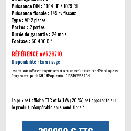
Puissance DIN :
1064 HP / 1079 CH
Puissance fiscale :
145 cv fiscaux
Type :
VP 2 places
Portes :
2 portes
Durée de garantie :
24 mois
Écotaxe :
50 400 € *
RÉFÉRENCE
#AR28710
Disponibilité :
En arrivage
Les américains affichent majoritairement la puissance d'un moteur en HP tandis que les
français optent pour le CH. 1 HP équivaut à 1,01381915534 CH.
Le prix est affiché TTC et la TVA (20 %) est apparente sur
le produit, récupérable sous conditions *