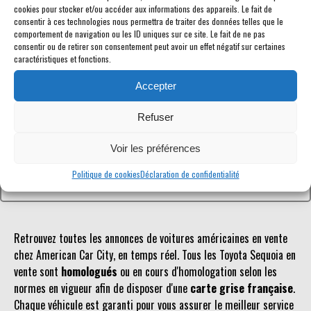
cookies pour stocker et/ou accéder aux informations des appareils. Le fait de
consentir à ces technologies nous permettra de traiter des données telles que le
comportement de navigation ou les ID uniques sur ce site. Le fait de ne pas
consentir ou de retirer son consentement peut avoir un effet négatif sur certaines
caractéristiques et fonctions.
Référence inconnue
Accepter
Le véhicule recherché n'est pas ou plus référencé.
Refuser
Retourner à la liste des véhicules en stock
Voir les préférences
Politique de cookies
Déclaration de confidentialité
Retrouvez toutes les annonces de voitures américaines en vente
chez American Car City, en temps réel. Tous les Toyota Sequoia en
vente sont
homologués
ou en cours d'homologation selon les
normes en vigueur afin de disposer d'une
carte grise française
.
Chaque véhicule est garanti pour vous assurer le meilleur service