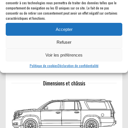
consentir à ces technologies nous permettra de traiter des données telles que le
comportement de navigation ou les ID uniques sur ce site. Le fait de ne pas
Nombre de places : 8 / Longueur : 5 286 mm / Largeur : 2
consentir ou de retirer son consentement peut avoir un effet négatif sur certaines
caractéristiques et fonctions.
022 mm / Hauteur : 1 890 mm / Empattement : 3 099 mm
/ Garde au sol : 221 mm / Volume de chargement : jusqu?à
Accepter
2 540 L (sièges rabattus) /
Refuser
Version Utilitaire 5 places possible
Voir les préférences
Politique de cookies
Déclaration de confidentialité
Dimensions et châssis