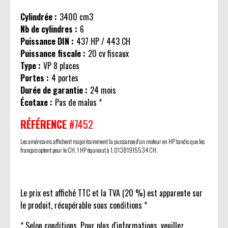
Cylindrée :
3400 cm3
Nb de cylindres :
6
Puissance DIN :
437 HP / 443 CH
Puissance fiscale :
20 cv fiscaux
Type :
VP 8 places
Portes :
4 portes
Durée de garantie :
24 mois
Écotaxe :
Pas de malus *
RÉFÉRENCE
#7452
Les américains affichent majoritairement la puissance d'un moteur en HP tandis que les
français optent pour le CH. 1 HP équivaut à 1,01381915534 CH.
Le prix est affiché TTC et la TVA (20 %) est apparente sur
le produit, récupérable sous conditions *
* Selon conditions. Pour plus d'informations, veuillez