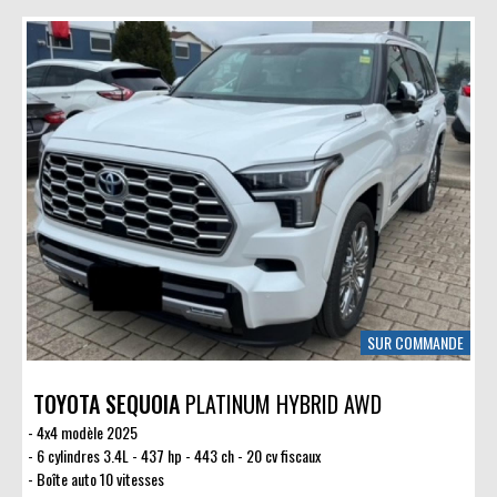
SUR COMMANDE
TOYOTA SEQUOIA
PLATINUM HYBRID AWD
4x4 modèle 2025
6 cylindres 3.4L - 437 hp - 443 ch - 20 cv fiscaux
Boîte auto 10 vitesses