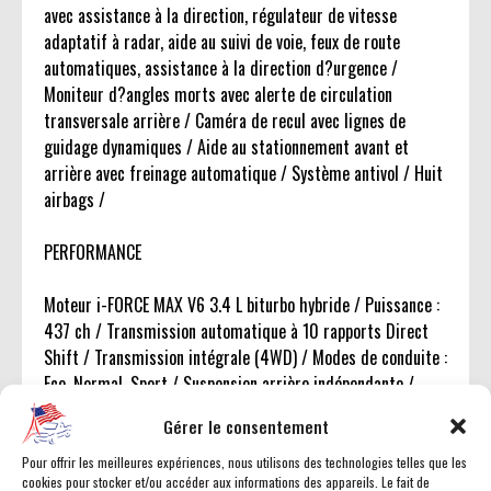
avec assistance à la direction, régulateur de vitesse
adaptatif à radar, aide au suivi de voie, feux de route
automatiques, assistance à la direction d?urgence /
Moniteur d?angles morts avec alerte de circulation
transversale arrière / Caméra de recul avec lignes de
guidage dynamiques / Aide au stationnement avant et
arrière avec freinage automatique / Système antivol / Huit
airbags /
PERFORMANCE
Moteur i-FORCE MAX V6 3.4 L biturbo hybride / Puissance :
437 ch / Transmission automatique à 10 rapports Direct
Shift / Transmission intégrale (4WD) / Modes de conduite :
Eco, Normal, Sport / Suspension arrière indépendante /
Suspension adaptative (AVS) / Capacité de remorquage
Gérer le consentement
jusqu?à 4 082 kg (9 000 lb) /
Pour offrir les meilleures expériences, nous utilisons des technologies telles que les
cookies pour stocker et/ou accéder aux informations des appareils. Le fait de
DIMENSIONS