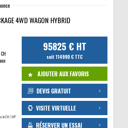
nnonce
CKAGE 4WD WAGON HYBRID
95825 € HT
1 CH
soit 114990 € TTC
caux
AJOUTER AUX FAVORIS
DEVIS GRATUIT
VISITE VIRTUELLE
ur le CH. 1 HP
RÉSERVER UN ESSAI