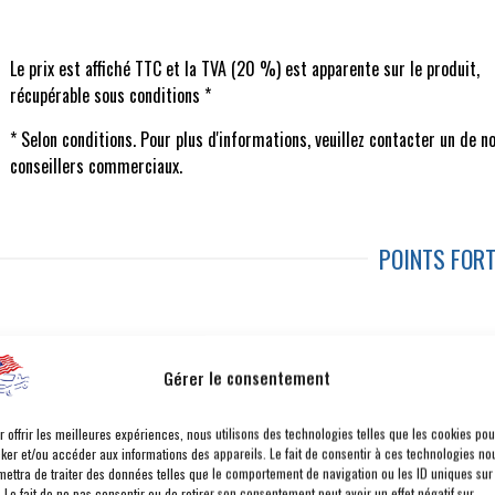
Le prix est affiché TTC et la TVA (20 %) est apparente sur le produit,
récupérable sous conditions *
* Selon conditions. Pour plus d'informations, veuillez contacter un de n
conseillers commerciaux.
POINTS FOR
ÉCRAN TACTILE 12,3 POUCES
A
Gérer le consentement
NOMBREUX MODES DE CONDUITE
V
BARRE STABILISATRICE ET ESSIEU SEMI-FLOTTANT
BA
r offrir les meilleures expériences, nous utilisons des technologies telles que les cookies pou
ANDROID AUTO™ & APPLE CARPLAY® SANS FIL
cker et/ou accéder aux informations des appareils. Le fait de consentir à ces technologies no
mettra de traiter des données telles que le comportement de navigation ou les ID uniques sur
. Le fait de ne pas consentir ou de retirer son consentement peut avoir un effet négatif sur