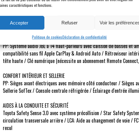
aines caractéristiques et fonctions.
Description
Accepter
Refuser
Voir les préférence
Politique de cookies
Déclaration de confidentialité
INFODIVERTISSEMENT ET CONNECTIVITÉ
PP: Système audio JBL à 14 haut-parleurs avec caisson de basses et amp
compatibilité sans fil Apple CarPlay & Android Auto / Rétroviseur intér
tête haute / Clé numérique (nécessite un abonnement Remote Connect, 
CONFORT INTÉRIEUR ET SELLERIE
PP: Sièges avant électriques avec mémoire côté conducteur / Sièges ava
Sellerie SofTex / Console centrale réfrigérée / Éclairage d'entrée illum
AIDES À LA CONDUITE ET SÉCURITÉ
Toyota Safety Sense 3.0 avec système précollision / Star Safety Syste
circulation transversale arrière / LCA: Aide au changement de voie / FC
recul