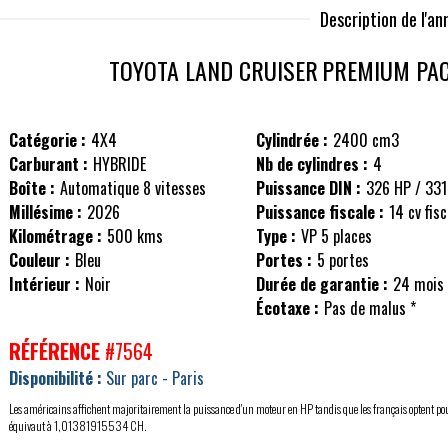
Description de l'a
TOYOTA LAND CRUISER
PREMIUM PA
Catégorie :
4X4
Cylindrée :
2400 cm3
Carburant :
HYBRIDE
Nb de cylindres :
4
Boîte :
Automatique 8 vitesses
Puissance DIN :
326 HP / 33
Millésime :
2026
Puissance fiscale :
14 cv fis
Kilométrage :
500 kms
Type :
VP 5 places
Couleur :
Bleu
Portes :
5 portes
Intérieur :
Noir
Durée de garantie :
24 mois
Écotaxe :
Pas de malus *
RÉFÉRENCE
#7564
Disponibilité :
Sur parc - Paris
Les américains affichent majoritairement la puissance d'un moteur en HP tandis que les français optent po
équivaut à 1,01381915534 CH.