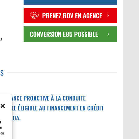
PRENEZ RDV EN AGENCE
CONVERSION E85 POSSIBLE
os
TS
SSISTANCE PROACTIVE À LA CONDUITE
ÉHICULE ÉLIGIBLE AU FINANCEMENT EN CRÉDIT
IL / LOA.
r
us
 ce