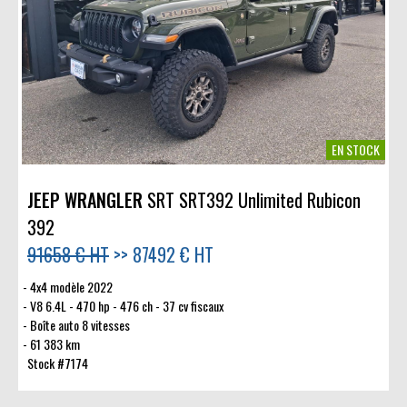
EN STOCK
JEEP WRANGLER
SRT SRT392 Unlimited Rubicon
392
91658 € HT
>>
87492 € HT
4x4 modèle 2022
V8 6.4L - 470 hp - 476 ch - 37 cv fiscaux
Boîte auto 8 vitesses
61 383 km
Stock #7174