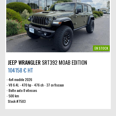
EN STOCK
JEEP WRANGLER
SRT392 MOAB EDITION
104158 € HT
4x4 modèle 2026
V8 6.4L - 470 hp - 476 ch - 37 cv fiscaux
Boîte auto 8 vitesses
500 km
Stock #7503