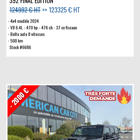
392 FINAL EDITION
124992 € HT
>>
123325 € HT
4x4 modèle 2024
V8 6.4L - 470 hp - 476 ch - 37 cv fiscaux
Boîte auto 8 vitesses
500 km
Stock #6686
- 2000 €