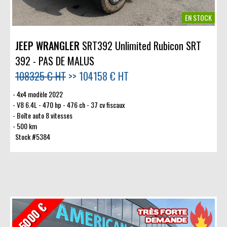
EN STOCK
JEEP WRANGLER
SRT392 Unlimited Rubicon SRT
392 - PAS DE MALUS
108325 € HT
>>
104158 € HT
4x4 modèle 2022
V8 6.4L - 470 hp - 476 ch - 37 cv fiscaux
Boîte auto 8 vitesses
500 km
Stock #5384
- 5000 €