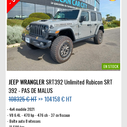
EN STOCK
JEEP WRANGLER
SRT392 Unlimited Rubicon SRT
392 - PAS DE MALUS
108325 € HT
>>
104158 € HT
4x4 modèle 2021
V8 6.4L - 470 hp - 476 ch - 37 cv fiscaux
Boîte auto 8 vitesses
11 500 km