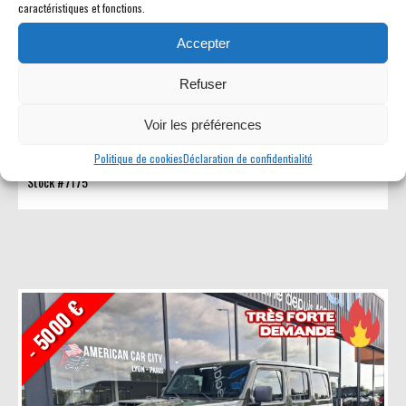
caractéristiques et fonctions.
JEEP WRANGLER
SRT SRT392 Unlimited Rubicon
392
Accepter
95825 € HT
>>
91658 € HT
Refuser
4x4 modèle 2022
V8 6.4L - 470 hp - 476 ch - 37 cv fiscaux
Voir les préférences
Boîte auto 8 vitesses
Politique de cookies
Déclaration de confidentialité
31 066 km
Stock #7175
- 5000 €