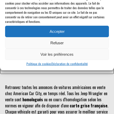
cookies pour stocker et/ou accéder aux informations des appareils. Le fait de
consentir à ces technologies nous permettra de traiter des données telles que le
comportement de navigation ou les ID uniques sur ce site. Le fait de ne pas
consentir ou de retirer son consentement peut avoir un effet négatif sur certaines
caractéristiques et fonctions.
Référence inconnue
Accepter
Le véhicule recherché n'est pas ou plus référencé.
Refuser
Retourner à la liste des véhicules en stock
Voir les préférences
Politique de cookies
Déclaration de confidentialité
Retrouvez toutes les annonces de voitures américaines en vente
chez American Car City, en temps réel. Tous les Jeep Wrangler en
vente sont
homologués
ou en cours d'homologation selon les
normes en vigueur afin de disposer d'une
carte grise française
.
Chaque véhicule est garanti pour vous assurer le meilleur service