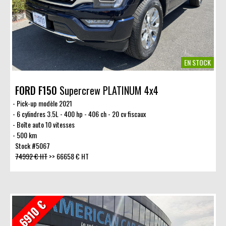
EN STOCK
FORD F150
Supercrew PLATINUM 4x4
Pick-up modèle 2021
6 cylindres 3.5L - 400 hp - 406 ch - 20 cv fiscaux
Boîte auto 10 vitesses
500 km
Stock #5067
74992 € HT
>>
66658 € HT
- 6910 €