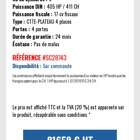
Puissance DIN :
405 HP / 411 CH
Puissance fiscale :
17 cv fiscaux
Type :
CTTE-PLATEAU 4 places
Portes :
4 portes
Durée de garantie :
24 mois
Écotaxe :
Pas de malus
RÉFÉRENCE
#SC28743
Disponibilité :
Sur commande
Les américains affichent majoritairement la puissance d'un moteur en HP tandis que les
français optent pour le CH. 1 HP équivaut à 1,01381915534 CH.
Le prix est affiché TTC et la TVA (20 %) est apparente sur
le produit, récupérable sous conditions *