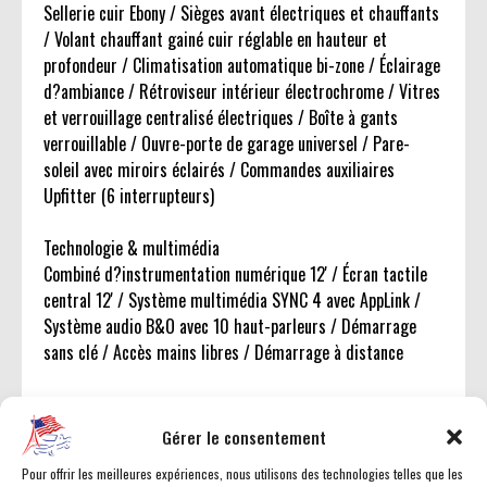
Sellerie cuir Ebony / Sièges avant électriques et chauffants
/ Volant chauffant gainé cuir réglable en hauteur et
profondeur / Climatisation automatique bi-zone / Éclairage
d?ambiance / Rétroviseur intérieur électrochrome / Vitres
et verrouillage centralisé électriques / Boîte à gants
verrouillable / Ouvre-porte de garage universel / Pare-
soleil avec miroirs éclairés / Commandes auxiliaires
Upfitter (6 interrupteurs)
Technologie & multimédia
Combiné d?instrumentation numérique 12' / Écran tactile
central 12' / Système multimédia SYNC 4 avec AppLink /
Système audio B&O avec 10 haut-parleurs / Démarrage
sans clé / Accès mains libres / Démarrage à distance
Extérieur
Peinture Shadow Black / Jantes avec pneus tout-terrain
Gérer le consentement
LT285/70R17 / Éclairage LED (phares, antibrouillards et
Pour offrir les meilleures expériences, nous utilisons des technologies telles que les
feux arrière) / Feux de route automatiques / Essuie-glaces