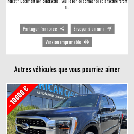
indicatif. Document non contractuel. Seul le bon de commande et la facture feront
foi.
Partager l'annonce
Envoyer à un ami
Facebook
Version imprimable
Twitter
Avec photos
LinkedIn
Sans photos
Autres véhicules que vous pourriez aimer
- 10000 €