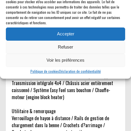
cookies pour stocker et/ou accéder aux informations des appareils. Le fait de
à détection de pluie / Rétroviseurs extérieurs électriques
consentir à ces technologies nous permettra de traiter des données telles que le
chauffants avec clignotants intégrés / Vitre arrière
comportement de navigation ou les ID uniques sur ce site. Le fait de ne pas
consentir ou de retirer son consentement peut avoir un effet négatif sur certaines
coulissante électriquement avec dégivrage et vitrage
caractéristiques et fonctions.
teinté / Crochets d?arrimage de benne avec éclairage LED
/ Éclairage de zone extérieur / Crochets de remorquage
Accepter
avant et arrière / Roue de secours taille normale /
Refuser
Calandre et pare-chocs spécifiques Raptor / Bavettes avant
et arrière / Rails de gestion de chargement dans la benne
Voir les préférences
Mécanique & performances
Politique de cookies
Déclaration de confidentialité
Moteur 3.0L EcoBoost V6 / Boîte automatique 10 rapports /
Transmission intégrale 4x4 / Châssis acier entièrement
caissonné / Système Easy Fuel sans bouchon / Chauffe-
moteur (engine block heater)
Utilitaire & remorquage
Verrouillage de hayon à distance / Rails de gestion de
chargement dans la benne / Crochets d?arrimage /